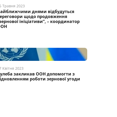
5 Травня 2023
айближчими днями відбудуться
ереговори щодо продовження
зернової ініціативи”, – координатор
ООН
7 Квітня 2023
улеба закликав ООН допомогти з
ідновленням роботи зернової угоди