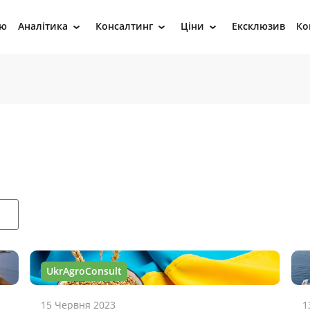
ію
Аналітика
Консалтинг
Ціни
Ексклюзив
Ко
›
›
›
UkrAgroConsult
15 Червня 2023
1