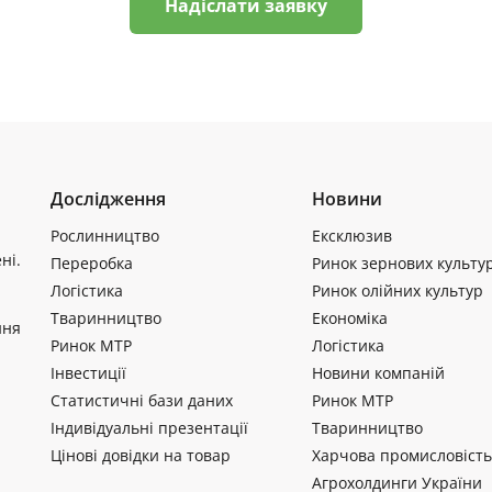
Надіслати заявку
Дослідження
Новини
Рослинництво
Ексклюзив
ні.
Переробка
Ринок зернових культу
Логістика
Ринок олійних культур
Тваринництво
Економіка
ння
Ринок МТР
Логістика
Інвестиції
Новини компаній
Статистичні бази даних
Ринок МТР
Індивідуальні презентації
Тваринництво
Цінові довідки на товар
Харчова промисловість
Агрохолдинги України