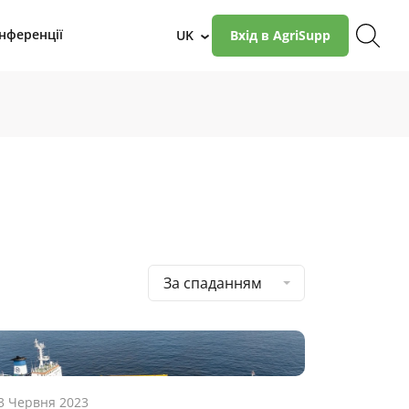
нференції
UK
Вхід в AgriSupp
›
За спаданням
3 Червня 2023