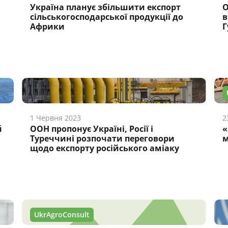
Україна планує збільшити експорт
О
сільськогосподарської продукції до
в
Африки
Г
1 Червня 2023
2
й
ООН пропонує Україні, Росії і
«
Туреччині розпочати переговори
м
щодо експорту російського аміаку
UkrAgroConsult