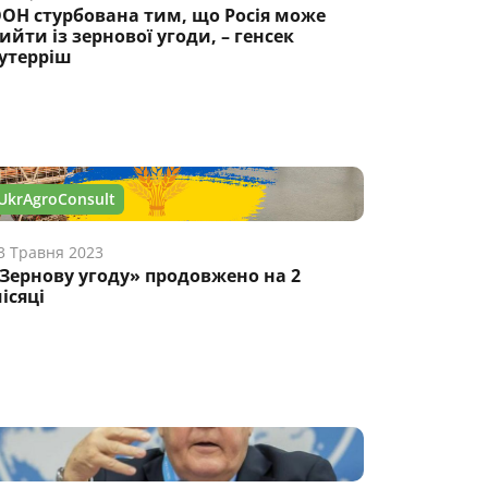
ОН стурбована тим, що Росія може
ийти із зернової угоди, – генсек
утерріш
UkrAgroConsult
3 Травня 2023
Зернову угоду» продовжено на 2
ісяці