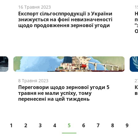
16 Травня 2023
1
Експорт сільгосппродукції з України
Н
знижується на фоні невизначеності
п
щодо продовження зернової угоди
“
8 Травня 2023
2
Переговори щодо зернової угоди 5
К
травня не мали успіху, тому
в
перенесені на цей тиждень
1
2
3
4
5
6
7
8
9