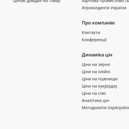
Цінові довідки на товар
Харчова промисловість
Агрохолдинги України
Про компанію
Контакти
Конференції
Динаміка цін
Ціни на зерно
Ціни на олійні
Ціни на пшеницю
Ціни на кукурудзу
Ціни на сою
Аналітика цін
Методологія УкрАгроКо