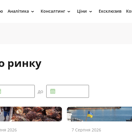
ію
Аналітика
Консалтинг
Ціни
Ексклюзив
Ко
›
›
›
о ринку
до
пня 2026
7 Серпня 2026