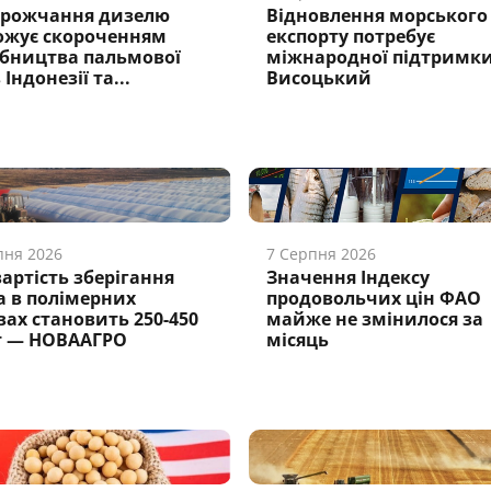
рожчання дизелю
Відновлення морського
ожує скороченням
експорту потребує
бництва пальмової
міжнародної підтримк
в Індонезії та...
Висоцький
пня 2026
7 Серпня 2026
вартість зберігання
Значення Індексу
а в полімерних
продовольчих цін ФАО
вах становить 250-450
майже не змінилося за
т — НОВААГРО
місяць