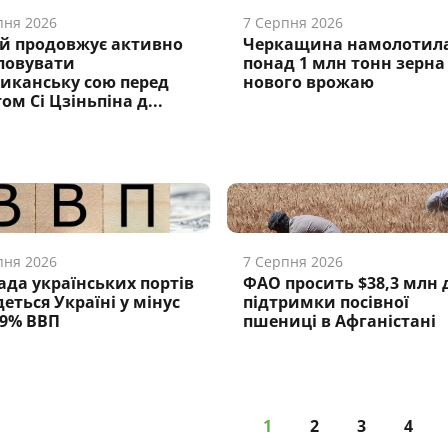
пня 2026
7 Серпня 2026
й продовжує активно
Черкащина намолотил
повувати
понад 1 млн тонн зерна
иканську сою перед
нового врожаю
ом Сі Цзіньпіна д...
пня 2026
7 Серпня 2026
ада українських портів
ФАО просить $38,3 млн 
еться Україні у мінус
підтримки посівної
,9% ВВП
пшениці в Афганістані
1
2
3
4