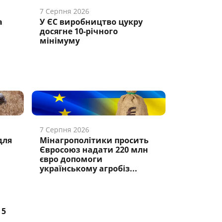
7 Серпня 2026
а
У ЄС виробництво цукру
досягне 10-річного
мінімуму
7 Серпня 2026
для
Мінагрополітики просить
Євросоюз надати 220 млн
євро допомоги
українському агробіз...
5