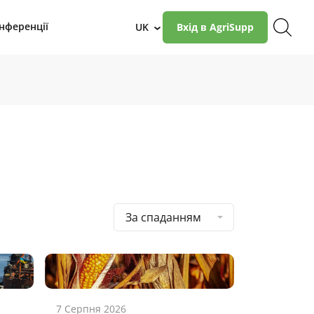
нференції
UK
Вхід в AgriSupp
›
За спаданням
7 Серпня 2026