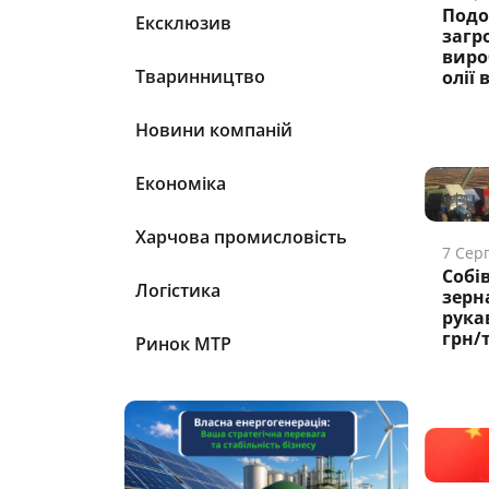
Подо
Ексклюзив
загр
виро
Тваринництво
олії 
Новини компаній
Економіка
Харчова промисловість
7 Сер
Собі
Логістика
зерн
рука
грн/
Ринок МТР