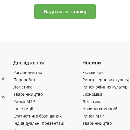
Надіслати заявку
Дослідження
Новини
Рослинництво
Ексклюзив
ні.
Переробка
Ринок зернових культу
Логістика
Ринок олійних культур
Тваринництво
Економіка
ння
Ринок МТР
Логістика
Інвестиції
Новини компаній
Статистичні бази даних
Ринок МТР
Індивідуальні презентації
Тваринництво