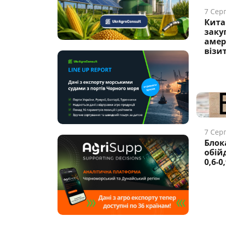
7 Сер
Кита
заку
амер
візит
7 Сер
Блок
обійд
0,6-0