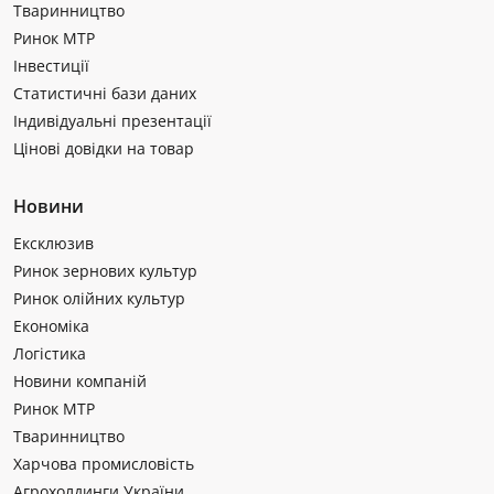
Тваринництво
Ринок МТР
Інвестиції
Статистичні бази даних
Індивідуальні презентації
Цінові довідки на товар
Новини
Ексклюзив
Ринок зернових культур
Ринок олійних культур
Економіка
Логістика
Новини компаній
Ринок МТР
Тваринництво
Харчова промисловість
Агрохолдинги України