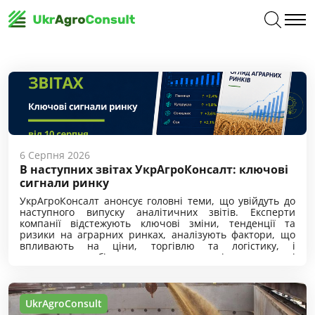
6 Серпня 2026
В наступних звітах УкрАгроКонсалт: ключові
cигнали ринку
УкрАгроКонсалт анонсує головні теми, що увійдуть до
наступного випуску аналітичних звітів. Експерти
компанії відстежують ключові зміни, тенденції та
ризики на аграрних ринках, аналізують фактори, що
впливають на ціни, торгівлю та логістику, і
допомагають бізнесу своєчасно оцінювати нові
можливості та потенційні виклики. Отримуйте
своєчасну ринкову аналітику для впевнених рішень.
UkrAgroConsult