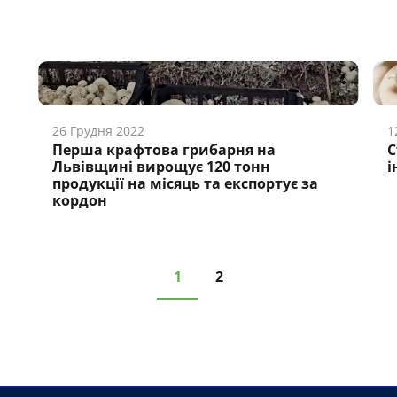
26 Грудня 2022
1
Перша крафтова грибарня на
С
Львівщині вирощує 120 тонн
і
продукції на місяць та експортує за
кордон
1
2