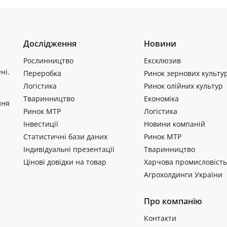
Дослідження
Новини
Рослинництво
Ексклюзив
ні.
Переробка
Ринок зернових культу
Логістика
Ринок олійних культур
Тваринництво
Економіка
ння
Ринок МТР
Логістика
Інвестиції
Новини компаній
Статистичні бази даних
Ринок МТР
Індивідуальні презентації
Тваринництво
Цінові довідки на товар
Харчова промисловість
Агрохолдинги України
Про компанію
Контакти