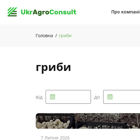
Про компан
Головна
гриби
гриби
від
до
7 Липня 2026