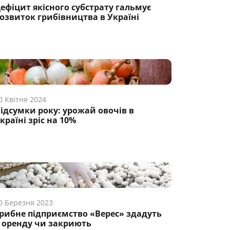
ефіцит якісного субстрату гальмує
озвиток грибівництва в Україні
0 Квітня 2024
ідсумки року: урожай овочів в
країні зріс на 10%
0 Березня 2023
рибне підприємство «Верес» здадуть
 оренду чи закриють