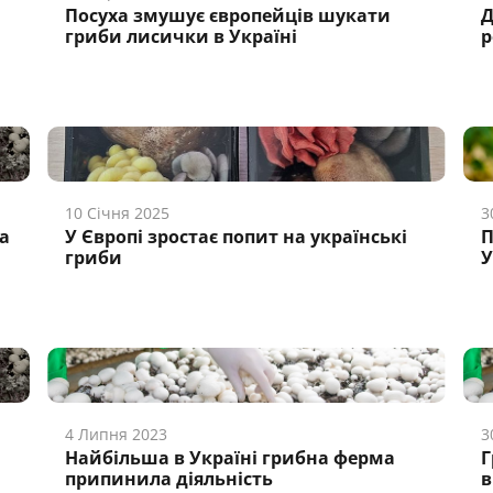
Посуха змушує європейців шукати
Д
гриби лисички в Україні
р
10 Січня 2025
3
а
У Європі зростає попит на українські
П
гриби
У
4 Липня 2023
3
Найбільша в Україні грибна ферма
Г
припинила діяльність
в