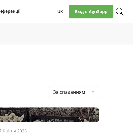
нференції
UK
Вхід в AgriSupp
За спаданням
7 Квітня 2026