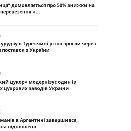
иця” домовляється про 50% знижки на
перевезення ч...
6
курудзу в Туреччині різко зросли через
 поставок з України
6
кий цукор» модернізує один із
 цукрових заводів України
6
манів в Аргентині завершився,
рна відновлено