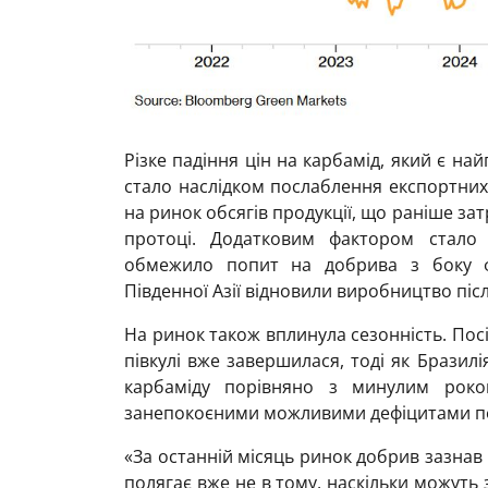
Різке падіння цін на карбамід, який є н
стало наслідком послаблення експортни
на ринок обсягів продукції, що раніше з
протоці. Додатковим фактором стало
обмежило попит на добрива з боку фе
Південної Азії відновили виробництво піс
На ринок також вплинула сезонність. Посі
півкулі вже завершилася, тоді як Бразилі
карбаміду порівняно з минулим роко
занепокоєними можливими дефіцитами п
«За останній місяць ринок добрив зазнав
полягає вже не в тому, наскільки можуть 