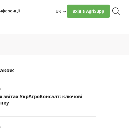
нференції
UK
Вхід в AgriSupp
›
також
6
х звітах УкрАгроКонсалт: ключові
инку
6