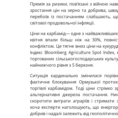
Премія за ризики, пов’язані з війною нав
зростання цін на зерно та добрива, шв
перебоїв із постачанням слабшають, щ
світової продовольчої інфляції.
Ціни на карбамід— одне з найважливіших
квітня впали більш ніж на 30%, повні
конфліктом. Це тягне вниз ціни на кукуру
Індекс Bloomberg Agriculture Spot Index,
торгованих сільськогосподарських культур
найнижчого рівня з 5 березня.
Ситуація кардинально змінилася порі
фактичне блокування Ормузької проток
торгівлі карбамідом. Тоді ціни стрімко
альтернативні джерела постачання. Ни
скоротити витрати аграріїв і стримати 
хоча експерти наголошують, що енергор
добрив і надалі залежить від геополітичної