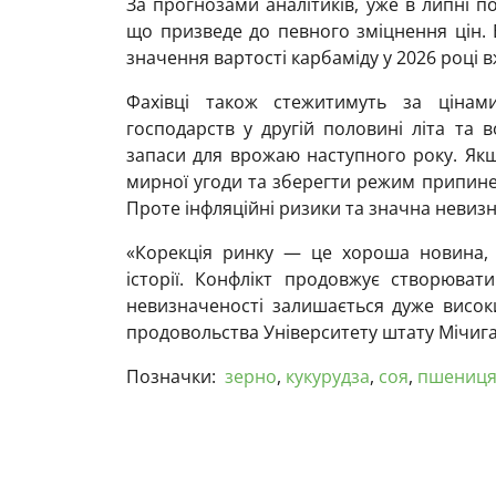
За прогнозами аналітиків, уже в липні 
що призведе до певного зміцнення цін. 
значення вартості карбаміду у 2026 році 
Фахівці також стежитимуть за цінам
господарств у другій половині літа та 
запаси для врожаю наступного року. Якщ
мирної угоди та зберегти режим припинен
Проте інфляційні ризики та значна невизн
«Корекція ринку — це хороша новина, 
історії. Конфлікт продовжує створювати
невизначеності залишається дуже висок
продовольства Університету штату Мічига
Позначки:
зерно
,
кукурудза
,
соя
,
пшениц