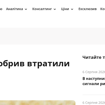
ію
Аналітика
Консалтинг
Ціни
Ексклюзив
Ко
›
›
›
Читайте 
добрив втратили
6 Серпня 202
В наступни
cигнали р
6 Серпня 202