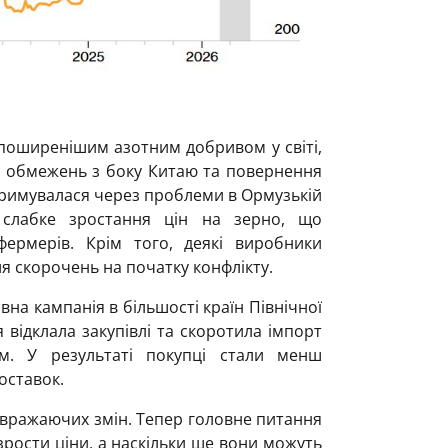
айпоширенішим азотним добривом у світі,
х обмежень з боку Китаю та повернення
атримувалася через проблеми в Ормузькій
 слабке зростання цін на зерно, що
рмерів. Крім того, деякі виробники
ля скорочень на початку конфлікту.
вна кампанія в більшості країн Північної
я відклала закупівлі та скоротила імпорт
м. У результаті покупці стали менш
оставок.
 вражаючих змін. Тепер головне питання
зрости ціни, а наскільки ще вони можуть