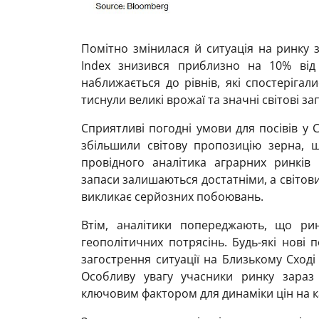
Помітно змінилася й ситуація на ринку з
Index знизився приблизно на 10% від
наближається до рівнів, які спостерігал
тиснули великі врожаї та значні світові з
Сприятливі погодні умови для посівів у 
збільшили світову пропозицію зерна, 
провідного аналітика аграрних ринків 
запаси залишаються достатніми, а світови
викликає серйозних побоювань.
Втім, аналітики попереджають, що ри
геополітичних потрясінь. Будь-які нові 
загострення ситуації на Близькому Сході
Особливу увагу учасники ринку зараз 
ключовим фактором для динаміки цін на ка