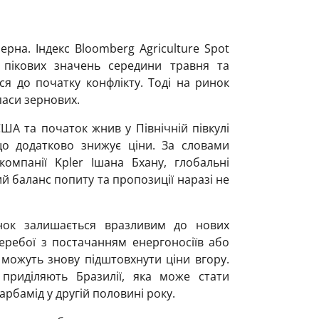
ерна. Індекс Bloomberg Agriculture Spot
 пікових значень середини травня та
ися до початку конфлікту. Тоді на ринок
апаси зернових.
США та початок жнив у Північній півкулі
що додатково знижує ціни. За словами
компанії Kpler Ішана Бхану, глобальні
й баланс попиту та пропозиції наразі не
нок залишається вразливим до нових
перебої з постачанням енергоносіїв або
 можуть знову підштовхнути ціни вгору.
приділяють Бразилії, яка може стати
рбамід у другій половині року.