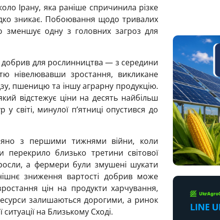
коло Ірану, яка раніше спричинила різке
идко зникає. Побоювання щодо тривалих
о зменшує одну з головних загроз для
 добрив для рослинництва — з середини
стю нівелювавши зростання, викликане
дзу, пшеницю та іншу аграрну продукцію.
 який відстежує ціни на десять найбільш
 у світі, минулої п’ятниці опустився до
вняно з першими тижнями війни, коли
и перекрило близько третини світової
 зросли, а фермери були змушені шукати
нішнє зниження вартості добрив може
зростання цін на продукти харчування,
есурси залишаються дорогими, а ринок
 ситуації на Близькому Сході.