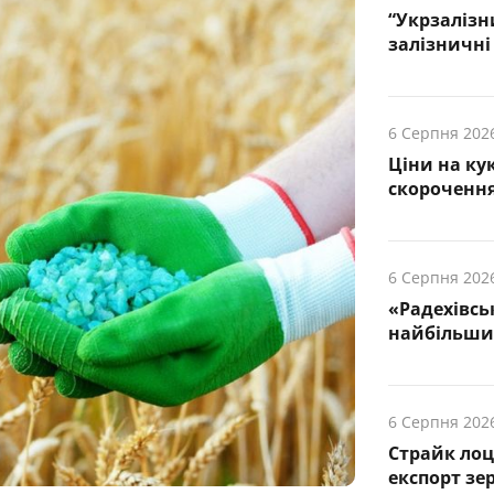
“Укрзалізн
залізничні 
6 Серпня 202
Ціни на ку
скорочення
6 Серпня 202
«Радехівсь
найбільших
6 Серпня 202
Страйк лоц
експорт зе