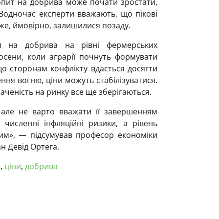
попит на добрива може почати зростати,
Водночас експерти вважають, що пікові
вже, ймовірно, залишилися позаду.
и на добрива на рівні фермерських
восени, коли аграрії почнуть формувати
о сторонам конфлікту вдасться досягти
ня вогню, ціни можуть стабілізуватися.
аченість на ринку все ще зберігаються.
але не варто вважати її завершенням
 численні інфляційні ризики, а рівень
им», — підсумував професор економіки
н Девід Ортега.
я
,
ціни
,
добрива