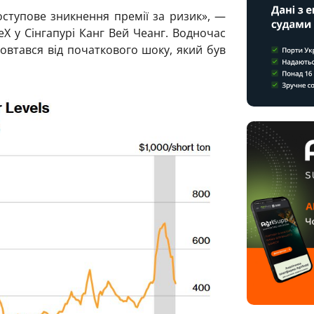
оступове зникнення премії за ризик», —
X у Сінгапурі Канг Вей Чеанг. Водночас
говтався від початкового шоку, який був