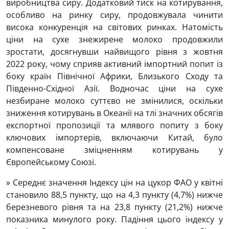
виробництва сиру. Додатковий тиск на котирування,
особливо на ринку сиру, продовжувала чинити
висока конкуренція на світових ринках. Натомість
ціни на сухе знежирене молоко продовжили
зростати, досягнувши найвищого рівня з жовтня
2022 року, чому сприяв активний імпортний попит із
боку країн Північної Африки, Близького Сходу та
Південно-Східної Азії. Водночас ціни на сухе
незбиране молоко суттєво не змінилися, оскільки
зниження котирувань в Океанії на тлі значних обсягів
експортної пропозиції та млявого попиту з боку
ключових імпортерів, включаючи Китай, було
компенсоване зміцненням котирувань у
Європейському Союзі.
» Середнє значення Індексу цін на цукор ФАО у квітні
становило 88,5 пункту, що на 4,3 пункту (4,7%) нижче
березневого рівня та на 23,8 пункту (21,2%) нижче
показника минулого року. Падіння цього індексу у