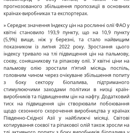
прогнозованого збільшення пропозиції в основних
країнах-виробниках та експортерах.
» Середнє значення Індексу цін на рослинні олії ФАО у
квітні становило 193,9 пункту, що на 10,9 пункту
(5,9%) вище, ніж у березні, та стало найвищим
показником із липня 2022 року. Зростання цього
індексу тривало на тлі підвищення цін на пальмову,
соєву, соняшникову та ріпакову олії. У квітні ціни на
пальмову олію зростали п’ятий місяць поспіль,
головним чином через очікуване збільшення попиту
з боку сектору біопалива, підтриманого
стимулюючими заходами політики в низці країн-
виробників та підвищенням цін на нафту. Додатковий
тиск на підвищення цін створювали побоювання
щодо сезонного скорочення виробництва у країнах
Південно-Східної Азії у найближчі місяці. Світові
котирування соєвої та ріпакової олій також зросли на
тлі активного попиту з боку виробників біопалива у