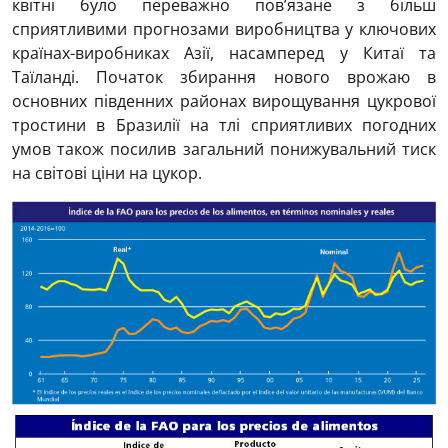
квітні було переважно пов’язане з більш
сприятливими прогнозами виробництва у ключових
країнах-виробниках Азії, насамперед у Китаї та
Таїланді. Початок збирання нового врожаю в
основних південних районах вирощування цукрової
тростини в Бразилії на тлі сприятливих погодних
умов також посилив загальний понижувальний тиск
на світові ціни на цукор.