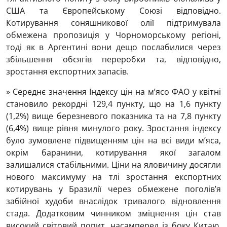
США та Європейському Союзі відповідно.
Котирування соняшникової олії підтримувала
обмежена пропозиція у Чорноморському регіоні,
тоді як в Аргентині вони дещо послабилися через
збільшення обсягів переробки та, відповідно,
зростання експортних запасів.
» Середнє значення Індексу цін на м’ясо ФАО у квітні
становило рекордні 129,4 пункту, що на 1,6 пункту
(1,2%) вище березневого показника та на 7,8 пункту
(6,4%) вище рівня минулого року. Зростання індексу
було зумовлене підвищенням цін на всі види м’яса,
окрім баранини, котирування якої загалом
залишалися стабільними. Ціни на яловичину досягли
нового максимуму на тлі зростання експортних
котирувань у Бразилії через обмежене поголів’я
забійної худоби внаслідок тривалого відновлення
стада. Додатковим чинником зміцнення цін став
високий світовий попит, насамперед із боку Китаю,