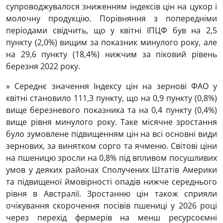
супроводжувалося зниженням індексів цін на цукор і
молочну продукцію. Порівняння з попередніми
періодами свідчить, що у квітні ІПЦФ був на 2,5
пункту (2,0%) вищим за показник минулого року, але
на 29,6 пункту (18,4%) нижчим за піковий рівень
березня 2022 року.
» Середнє значення Індексу цін на зернові ФАО у
квітні становило 111,3 пункту, що на 0,9 пункту (0,8%)
вище березневого показника та на 0,4 пункту (0,4%)
вище рівня минулого року. Таке місячне зростання
було зумовлене підвищенням цін на всі основні види
зернових, за винятком сорго та ячменю. Світові ціни
на пшеницю зросли на 0,8% під впливом посушливих
умов у деяких районах Сполучених Штатів Америки
та підвищеної ймовірності опадів нижче середнього
рівня в Австралії. Зростанню цін також сприяли
очікування скорочення посівів пшениці у 2026 році
через перехід фермерів на менш ресурсоємні