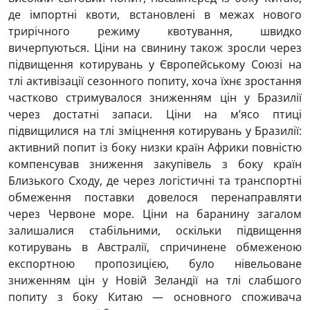
де імпортні квоти, встановлені в межах нового
трирічного режиму квотування, швидко
вичерпуються. Ціни на свинину також зросли через
підвищення котирувань у Європейському Союзі на
тлі активізації сезонного попиту, хоча їхнє зростання
частково стримувалося зниженням цін у Бразилії
через достатні запаси. Ціни на м’ясо птиці
підвищилися на тлі зміцнення котирувань у Бразилії:
активний попит із боку низки країн Африки повністю
компенсував зниження закупівель з боку країн
Близького Сходу, де через логістичні та транспортні
обмеження поставки довелося перенаправляти
через Червоне море. Ціни на баранину загалом
залишалися стабільними, оскільки підвищення
котирувань в Австралії, спричинене обмеженою
експортною пропозицією, було нівельоване
зниженням цін у Новій Зеландії на тлі слабшого
попиту з боку Китаю — основного споживача