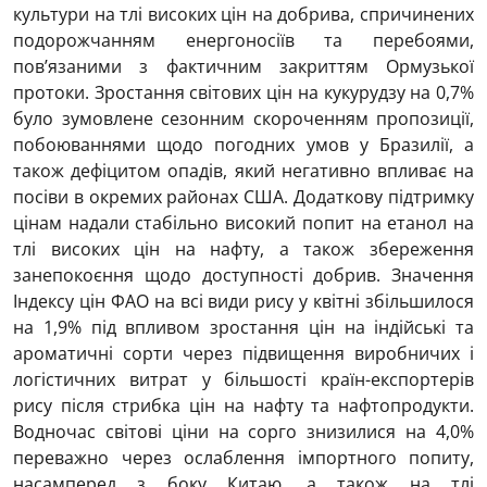
культури на тлі високих цін на добрива, спричинених
подорожчанням енергоносіїв та перебоями,
пов’язаними з фактичним закриттям Ормузької
протоки. Зростання світових цін на кукурудзу на 0,7%
було зумовлене сезонним скороченням пропозиції,
побоюваннями щодо погодних умов у Бразилії, а
також дефіцитом опадів, який негативно впливає на
посіви в окремих районах США. Додаткову підтримку
цінам надали стабільно високий попит на етанол на
тлі високих цін на нафту, а також збереження
занепокоєння щодо доступності добрив. Значення
Індексу цін ФАО на всі види рису у квітні збільшилося
на 1,9% під впливом зростання цін на індійські та
ароматичні сорти через підвищення виробничих і
логістичних витрат у більшості країн-експортерів
рису після стрибка цін на нафту та нафтопродукти.
Водночас світові ціни на сорго знизилися на 4,0%
переважно через ослаблення імпортного попиту,
насамперед з боку Китаю, а також на тлі