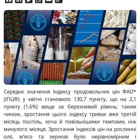
Link
Середнє значення Індексу продовольчих цін ФАО*
(ІПЦФ) у квітні становило 130,7 пункту, що на 2,1
пункту (1,6%) вище за березневий рівень; таким
чином, зростання цього індексу триває вже третій
місяць поспіль, хоча й повільнішими темпами, ніж
минулого місяця. Зростання індексів цін на рослинні
олії, м’ясо та зернові було нерівномірним і