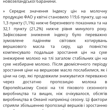
новозеландської баранини.
» Середнє значення Індексу цін на молочну
продукцію ФАО у квітні становило 119,6 пункту, що на
1,3 пункту (1,1%) нижче березневого показника та на
32,1 пункту (21,2%) нижче рівня минулого року.
Зафіксоване зниження індексу було переважно
зумовлене падінням світових котирувань
вершкового масла та сиру, що повністю
компенсувало подальше зростання цін на сухе
знежирене молоко на тлі загалом стабільних цін на
сухе незбиране молоко. Після двомісячного періоду
зростання ціни на вершкове масло послабилися, як і
ціни на сир, які продовжили знижуватися переважно
через достатню пропозицію молока в
Європейському Союзі на тлі пікового сезонного
виробництва та вищих, ніж очікувалося, обсягів
виробництва в Океанії наприкінці сезону. Ці фактори
сприяли збільшенню пропозиції вершків і зростанню