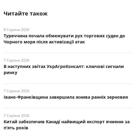
Читайте також
8 Серпня 2026
Туреччина почала обмежувати рух торгових суден до
Чорного моря після активізації атак
7 Серпня 2026
В наступних звітах УкрАгроКонсалт: ключові cигнали
ринку
7 Серпня 2026
Івано-Франківщина завершила жнива ранніх зернових
7 Серпня 2026
Китай забезпечив Канаді найвищий експорт ячменю за
п’ять років