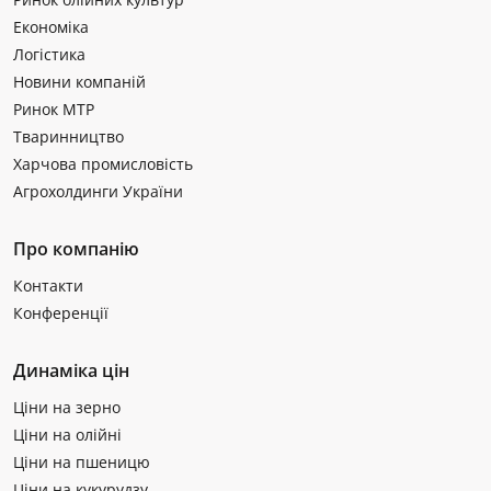
Економіка
Логістика
Новини компаній
Ринок МТР
Тваринництво
Харчова промисловість
Агрохолдинги України
Про компанію
Контакти
Конференції
Динаміка цін
Ціни на зерно
Ціни на олійні
Ціни на пшеницю
Ціни на кукурудзу