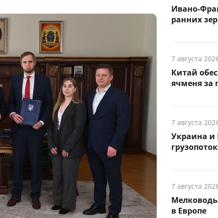
Ивано-Фра
ранних зер
7 августа 202
Китай обе
ячменя за 
7 августа 202
Украина и 
грузопоток
7 августа 202
Мелководье
в Европе