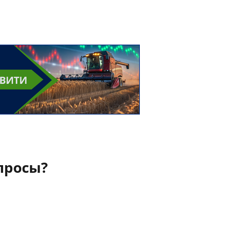
просы?