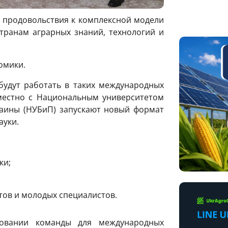
 продовольствия к комплексной модели
транам аграрных знаний, технологий и
омики.
будут работать в таких международных
местно с Национальным университетом
аины (НУБиП) запускают новый формат
ауки.
ки;
тов и молодых специалистов.
овании команды для международных