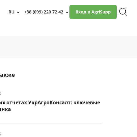
RU
+38 (099) 220 72 42
Вход в AgriSupp
›
›
также
6
их отчетах УкрАгроКонсалт: ключевые
ынка
6