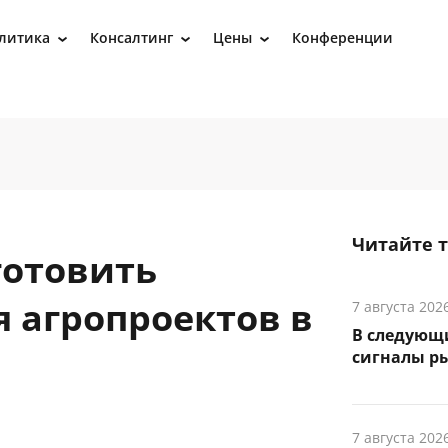
литика
Консалтинг
Цены
Конференции
›
›
›
Читайте 
готовить
 агропроектов в
7 августа 202
В следующ
сигналы р
7 августа 202