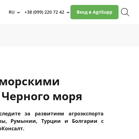
RU
+38 (099) 220 72 42
Вход в AgriSupp
›
›
 морскими
 Черного моря
ледите за развитием агроэкспорта
ны, Румынии, Турции и Болгарии с
оКонсалт.