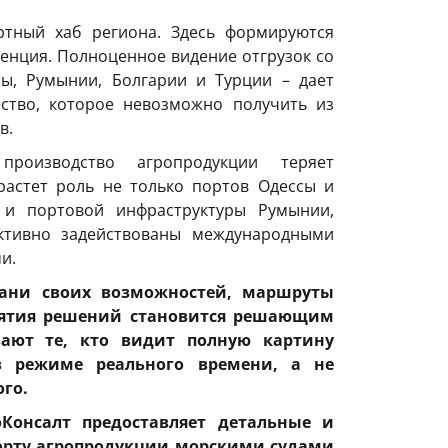
ртный хаб региона. Здесь формируются
ренция. Полноценное видение отгрузок со
ны, Румынии, Болгарии и Турции – дает
ство, которое невозможно получить из
в.
производство агропродукции теряет
растет роль не только портов Одессы и
 и портовой инфраструктуры Румынии,
активно задействованы международными
и.
рани своих возможностей, маршруты
инятия решений становится решающим
вают те, кто видит полную картину
в режиме реального времени, а не
ого.
Консалт предоставляет детальные и
орту агропродукции морскими судами