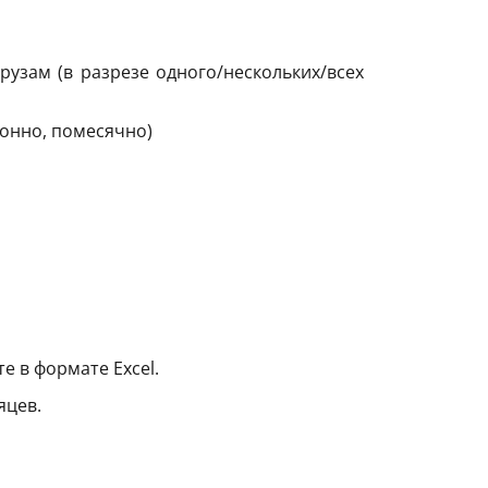
узам (в разрезе одного/нескольких/всех
онно, помесячно)
е в формате Excel.
яцев.