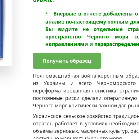
UPDATE:
Впервые в отчете добавлены о
анализ по-настоящему полным для 
Вы видите не отдельные стран
пространство Черного моря 
направлениями и перераспределе
Получить образец
Полномасштабная война коренным образ
из Украины и всего Черноморского 
переформатированная логистика, ограни
постоянные риски сделали оперативную
Черного моря критически важной для рынк
Украинское сельское хозяйство традицио
отрасль работает в условиях необходи
объемы зерновых, масличных культур, рас
доступные маршруты Черного моря.