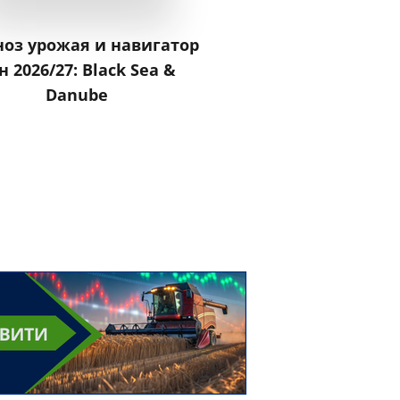
ноз урожая и навигатор
Рынок животнов
н 2026/27: Black Sea &
Украины. Переключ
Danube
маржинальные