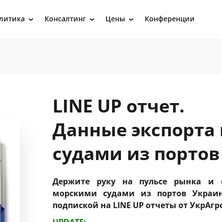
литика
Консалтинг
Цены
Конференции
›
›
›
LINE UP отчет.
Данные экспорта
судами из портов
Держите руку на пульсе рынка и с
морскими судами из портов Украи
подпиской на LINE UP отчеты от УкрАгр