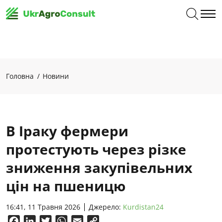
Головна
Новини
В Іраку фермери
протестують через різке
зниження закупівельних
цін на пшеницю
16:41, 11 Травня 2026
Джерело:
Kurdistan24
Facebook
LinkedIn
Twitter
WhatsApp
Email
Copy