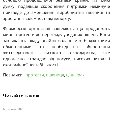
основою продовольчої безпеки країни. На їхню
думку, подальше скорочення підтримки неминуче
призведе до зменшення виробництва пшениці та
зростання залежності від імпорту.
Фермерські організації заявляють, що продовжать
мирні протести до перегляду урядових рішень. Вони
закликають владу знайти баланс між бюджетними
обмеженнями та необхідністю збереження
життєздатності сільського господарства, яке
одночасно страждає від посухи, високих витрат і
економічної нестабільності.
Позначки:
протести
,
пшениця
,
ціни
,
Ірак
Читайте також
6 Серпня 2026