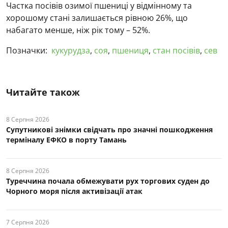
Частка посівів озимої пшениці у відмінному та
хорошому стані залишається рівною 26%, що
набагато менше, ніж рік тому – 52%.
Позначки:
кукурудза
,
соя
,
пшениця
,
стан посівів
,
сев
Читайте також
8 Серпня 2026
Супутникові знімки свідчать про значні пошкодження
терміналу ЕФКО в порту Тамань
8 Серпня 2026
Туреччина почала обмежувати рух торгових суден до
Чорного моря після активізації атак
7 Серпня 2026