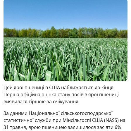
Цей ярої пшениці в США наближається до кінця.
Перша офіційна оцінка стану посівів ярої пшениці
виявилася гіршою за очікування.
За даними Національної сільськогосподарської
статистичної служби при Мінсільгоспі США (NASS) на
31 травня, ярою пшеницею залишилося засіяти 6%