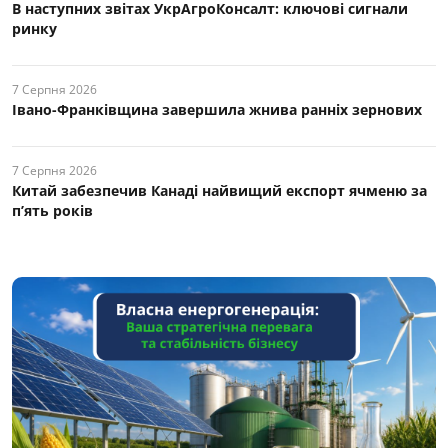
В наступних звітах УкрАгроКонсалт: ключові cигнали
ринку
7 Серпня 2026
Івано-Франківщина завершила жнива ранніх зернових
7 Серпня 2026
Китай забезпечив Канаді найвищий експорт ячменю за
п’ять років