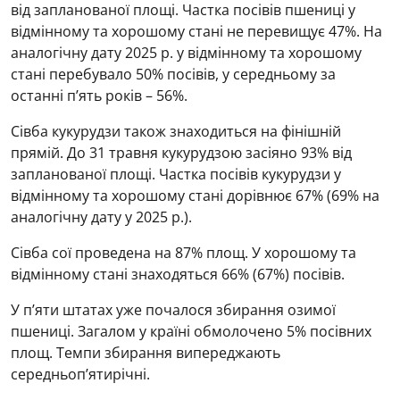
від запланованої площі. Частка посівів пшениці у
відмінному та хорошому стані не перевищує 47%. На
аналогічну дату 2025 р. у відмінному та хорошому
стані перебувало 50% посівів, у середньому за
останні п’ять років – 56%.
Сівба кукурудзи також знаходиться на фінішній
прямій. До 31 травня кукурудзою засіяно 93% від
запланованої площі. Частка посівів кукурудзи у
відмінному та хорошому стані дорівнює 67% (69% на
аналогічну дату у 2025 р.).
Сівба сої проведена на 87% площ. У хорошому та
відмінному стані знаходяться 66% (67%) посівів.
У п’яти штатах уже почалося збирання озимої
пшениці. Загалом у країні обмолочено 5% посівних
площ. Темпи збирання випереджають
середньоп’ятирічні.