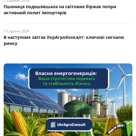
7 Серпня 2026
Пшениця подешевшала на світових біржах попри
активний попит імпортерів
7 Серпня 2026
В наступних звітах УкрАгроКонсалт: ключові cигнали
ринку