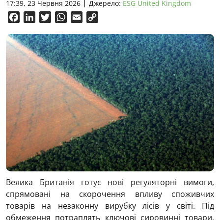
17:39, 23 Червня 2026
Джерело:
ESG United Kingdom
Facebook
LinkedIn
Twitter
WhatsApp
Email
Copy
Link
Велика Британія готує нові регуляторні вимоги,
спрямовані на скорочення впливу споживчих
товарів на незаконну вирубку лісів у світі. Під
обмеження потраплять ключові сировинні товари,