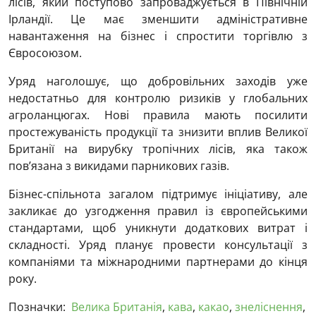
лісів, який поступово запроваджується в Північній
Ірландії. Це має зменшити адміністративне
навантаження на бізнес і спростити торгівлю з
Євросоюзом.
Уряд наголошує, що добровільних заходів уже
недостатньо для контролю ризиків у глобальних
агроланцюгах. Нові правила мають посилити
простежуваність продукції та знизити вплив Великої
Британії на вирубку тропічних лісів, яка також
пов’язана з викидами парникових газів.
Бізнес-спільнота загалом підтримує ініціативу, але
закликає до узгодження правил із європейськими
стандартами, щоб уникнути додаткових витрат і
складності. Уряд планує провести консультації з
компаніями та міжнародними партнерами до кінця
року.
Позначки:
Велика Британія
,
кава
,
какао
,
знеліснення
,