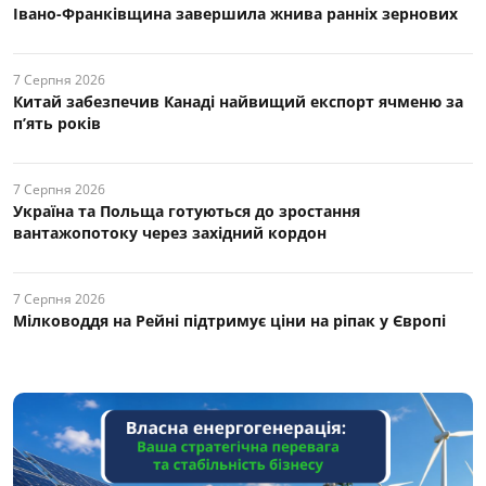
Івано-Франківщина завершила жнива ранніх зернових
7 Серпня 2026
Китай забезпечив Канаді найвищий експорт ячменю за
п’ять років
7 Серпня 2026
Україна та Польща готуються до зростання
вантажопотоку через західний кордон
7 Серпня 2026
Мілководдя на Рейні підтримує ціни на ріпак у Європі