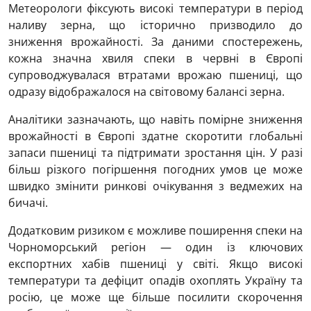
Метеорологи фіксують високі температури в період
наливу зерна, що історично призводило до
зниження врожайності. За даними спостережень,
кожна значна хвиля спеки в червні в Європі
супроводжувалася втратами врожаю пшениці, що
одразу відображалося на світовому балансі зерна.
Аналітики зазначають, що навіть помірне зниження
врожайності в Європі здатне скоротити глобальні
запаси пшениці та підтримати зростання цін. У разі
більш різкого погіршення погодних умов це може
швидко змінити ринкові очікування з ведмежих на
бичачі.
Додатковим ризиком є можливе поширення спеки на
Чорноморський регіон — один із ключових
експортних хабів пшениці у світі. Якщо високі
температури та дефіцит опадів охоплять Україну та
росію, це може ще більше посилити скорочення