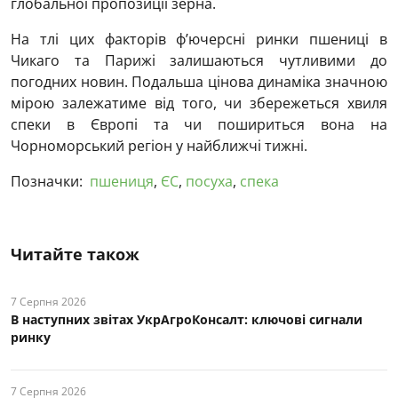
глобальної пропозиції зерна.
На тлі цих факторів ф’ючерсні ринки пшениці в
Чикаго та Парижі залишаються чутливими до
погодних новин. Подальша цінова динаміка значною
мірою залежатиме від того, чи збережеться хвиля
спеки в Європі та чи пошириться вона на
Чорноморський регіон у найближчі тижні.
Позначки:
пшениця
,
ЄС
,
посуха
,
спека
Читайте також
7 Серпня 2026
В наступних звітах УкрАгроКонсалт: ключові cигнали
ринку
7 Серпня 2026