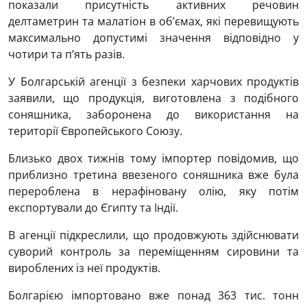
показали присутність активних речовин
делтаметрин та малатіон в об’ємах, які перевищують
максимально допустимі значення відповідно у
чотири та п’ять разів.
У Болгарській агенції з безпеки харчових продуктів
заявили, що продукція, виготовлена ​​з подібного
соняшника, заборонена до використання на
території Європейського Союзу.
Близько двох тижнів тому імпортер повідомив, що
приблизно третина ввезеного соняшника вже була
перероблена в нерафіновану олію, яку потім
експортували до Єгипту та Індії.
В агенції підкреслили, що продовжують здійснювати
суворий контроль за переміщенням сировини та
вироблених із неї продуктів.
Болгарією імпортовано вже понад 363 тис. тонн