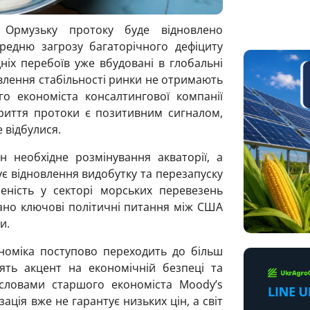
 Ормузьку протоку буде відновлено
едню загрозу багаторічного дефіциту
ніх перебоїв уже вбудовані в глобальні
влення стабільності ринки не отримають
го економіста консалтингової компанії
криття протоки є позитивним сигналом,
е відбулися.
 необхідне розмінування акваторії, а
є відновлення видобутку та перезапуску
еність у секторі морських перевезень
вано ключові політичні питання між США
и.
ономіка поступово переходить до більш
ять акцент на економічній безпеці та
 словами старшого економіста Moody’s
зація вже не гарантує низьких цін, а світ