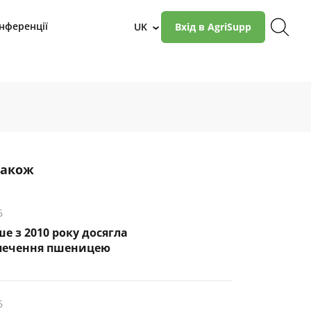
нференції
UK
Вхід в AgriSupp
›
також
6
ше з 2010 року досягла
печення пшеницею
6