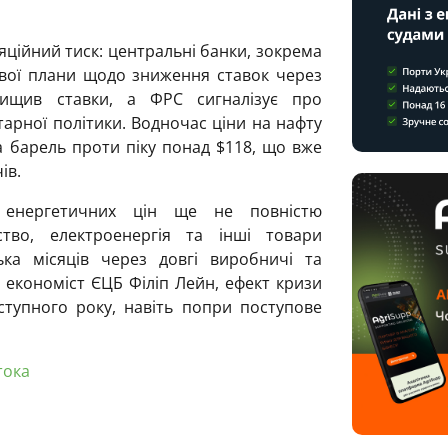
ційний тиск: центральні банки, зокрема
свої плани щодо зниження ставок через
вищив ставки, а ФРС сигналізує про
рної політики. Водночас ціни на нафту
а барель проти піку понад $118, що вже
ів.
 енергетичних цін ще не повністю
ство, електроенергія та інші товари
ка місяців через довгі виробничі та
й економіст ЄЦБ Філіп Лейн, ефект кризи
тупного року, навіть попри поступове
тока