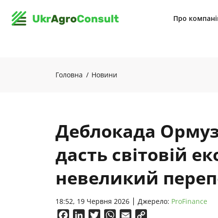
Про компан
Головна
Новини
Деблокада Ормуз
дасть світовій ек
невеликий пере
18:52, 19 Червня 2026
Джерело:
ProFinance
Facebook
LinkedIn
Twitter
WhatsApp
Email
Copy