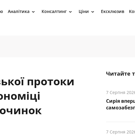
ію
Аналітика
Консалтинг
Ціни
Ексклюзив
Ко
›
›
›
Читайте 
ької протоки
ономіці
7 Серпня 202
Сирія впер
починок
самозабез
7 Серпня 202