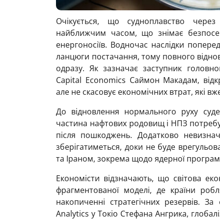
Очікується, що судноплавство через
найближчим часом, що знімає безпосер
енергоносіїв. Водночас наслідки поперед
ланцюги постачання, тому повного відно
одразу. Як зазначає заступник головно
Capital Economics Саймон Макадам, від
але не скасовує економічних втрат, які вж
До відновлення нормального руху суден
частина нафтових родовищ і НПЗ потребу
після пошкоджень. Додатково невизнач
зберігатиметься, доки не буде врегульо
та Іраном, зокрема щодо ядерної програм
Економісти відзначають, що світова ек
фрагментованої моделі, де країни робл
накопиченні стратегічних резервів. За
Analytics у Токіо Стефана Ангрика, глобалі