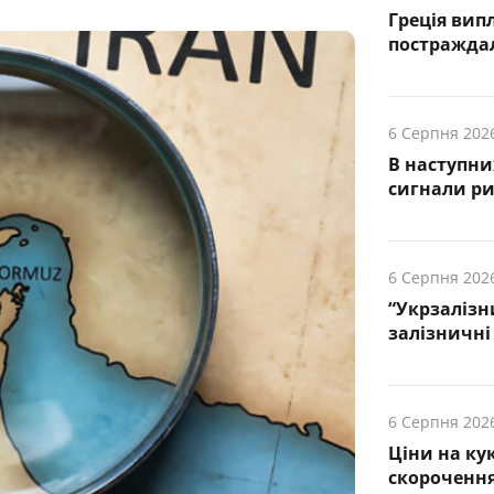
Греція вип
постражда
6 Серпня 202
В наступни
cигнали р
6 Серпня 202
“Укрзалізн
залізничні 
6 Серпня 202
Ціни на ку
скорочення