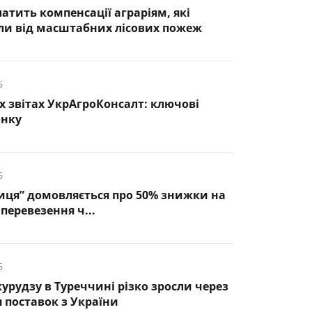
латить компенсації аграріям, які
ли від масштабних лісових пожеж
6
х звітах УкрАгроКонсалт: ключові
инку
6
иця” домовляється про 50% знижки на
перевезення ч...
6
курудзу в Туреччині різко зросли через
 поставок з України