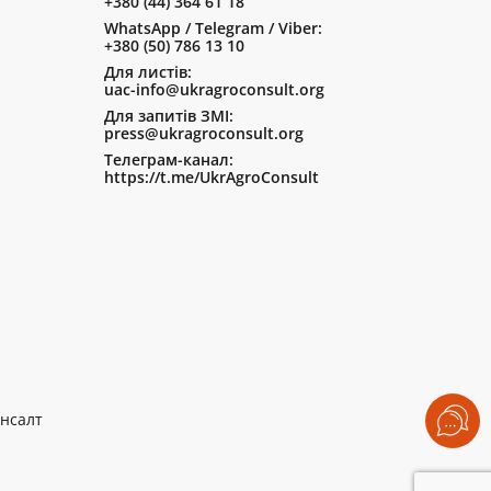
+380 (44) 364 61 18
WhatsApp / Telegram / Viber:
+380 (50) 786 13 10
Для листів:
uac-info@ukragroconsult.org
Для запитів ЗМІ:
press@ukragroconsult.org
Телеграм-канал:
https://t.me/UkrAgroConsult
нсалт