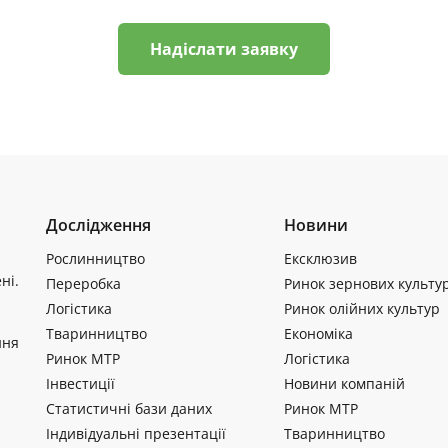
Надіслати заявку
Дослідження
Новини
Рослинництво
Ексклюзив
ні.
Переробка
Ринок зернових культу
Логістика
Ринок олійних культур
Тваринництво
Економіка
ння
Ринок МТР
Логістика
Інвестиції
Новини компаній
Статистичні бази даних
Ринок МТР
Індивідуальні презентації
Тваринництво