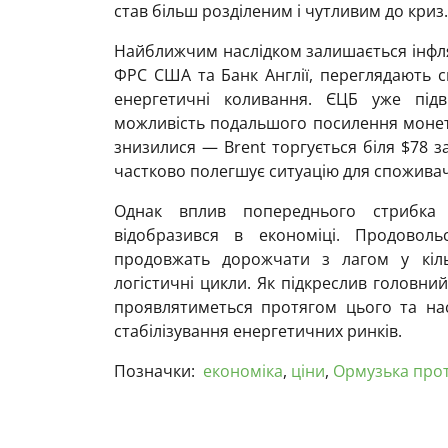
став більш розділеним і чутливим до криз.
Найближчим наслідком залишається інфля
ФРС США та Банк Англії, переглядають 
енергетичні коливання. ЄЦБ уже під
можливість подальшого посилення монета
знизилися — Brent торгується біля $78 з
частково полегшує ситуацію для споживач
Однак вплив попереднього стрибка
відобразився в економіці. Продоволь
продовжать дорожчати з лагом у кіль
логістичні цикли. Як підкреслив головни
проявлятиметься протягом цього та нас
стабілізування енергетичних ринків.
Позначки:
економіка
,
ціни
,
Ормузька про