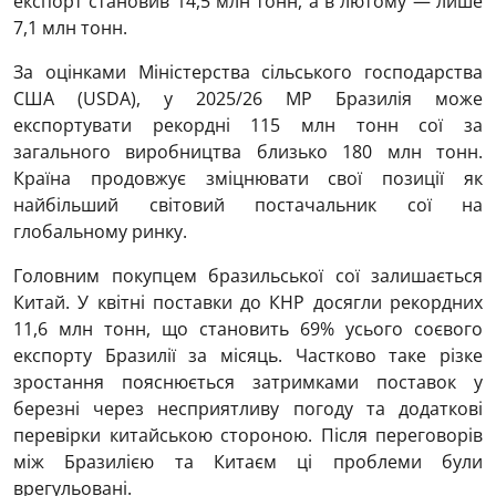
експорт становив 14,5 млн тонн, а в лютому — лише
7,1 млн тонн.
За оцінками Міністерства сільського господарства
США (USDA), у 2025/26 МР Бразилія може
експортувати рекордні 115 млн тонн сої за
загального виробництва близько 180 млн тонн.
Країна продовжує зміцнювати свої позиції як
найбільший світовий постачальник сої на
глобальному ринку.
Головним покупцем бразильської сої залишається
Китай. У квітні поставки до КНР досягли рекордних
11,6 млн тонн, що становить 69% усього соєвого
експорту Бразилії за місяць. Частково таке різке
зростання пояснюється затримками поставок у
березні через несприятливу погоду та додаткові
перевірки китайською стороною. Після переговорів
між Бразилією та Китаєм ці проблеми були
врегульовані.