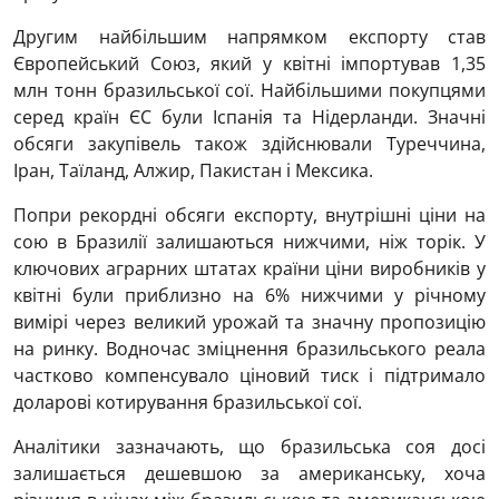
Другим найбільшим напрямком експорту став
Європейський Союз, який у квітні імпортував 1,35
млн тонн бразильської сої. Найбільшими покупцями
серед країн ЄС були Іспанія та Нідерланди. Значні
обсяги закупівель також здійснювали Туреччина,
Іран, Таїланд, Алжир, Пакистан і Мексика.
Попри рекордні обсяги експорту, внутрішні ціни на
сою в Бразилії залишаються нижчими, ніж торік. У
ключових аграрних штатах країни ціни виробників у
квітні були приблизно на 6% нижчими у річному
вимірі через великий урожай та значну пропозицію
на ринку. Водночас зміцнення бразильського реала
частково компенсувало ціновий тиск і підтримало
доларові котирування бразильської сої.
Аналітики зазначають, що бразильська соя досі
залишається дешевшою за американську, хоча