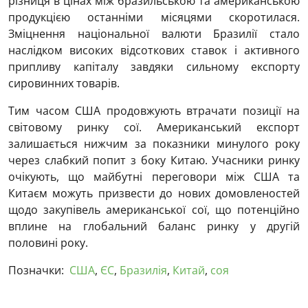
різниця в цінах між бразильською та американською
продукцією останніми місяцями скоротилася.
Зміцнення національної валюти Бразилії стало
наслідком високих відсоткових ставок і активного
припливу капіталу завдяки сильному експорту
сировинних товарів.
Тим часом США продовжують втрачати позиції на
світовому ринку сої. Американський експорт
залишається нижчим за показники минулого року
через слабкий попит з боку Китаю. Учасники ринку
очікують, що майбутні переговори між США та
Китаєм можуть призвести до нових домовленостей
щодо закупівель американської сої, що потенційно
вплине на глобальний баланс ринку у другій
половині року.
Позначки:
США
,
ЄС
,
Бразилія
,
Китай
,
соя