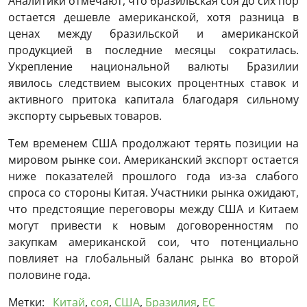
Аналитики отмечают, что бразильская соя до сих пор
остается дешевле американской, хотя разница в
ценах между бразильской и американской
продукцией в последние месяцы сократилась.
Укрепление национальной валюты Бразилии
явилось следствием высоких процентных ставок и
активного притока капитала благодаря сильному
экспорту сырьевых товаров.
Тем временем США продолжают терять позиции на
мировом рынке сои. Американский экспорт остается
ниже показателей прошлого года из-за слабого
спроса со стороны Китая. Участники рынка ожидают,
что предстоящие переговоры между США и Китаем
могут привести к новым договоренностям по
закупкам американской сои, что потенциально
повлияет на глобальный баланс рынка во второй
половине года.
Метки:
Китай
,
соя
,
США
,
Бразилия
,
ЕС