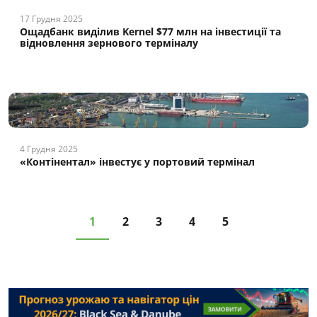
17 Грудня 2025
Ощадбанк виділив Kernel $77 млн на інвестиції та
відновлення зернового терміналу
4 Грудня 2025
«Контінентал» інвестує у портовий термінал
1
2
3
4
5