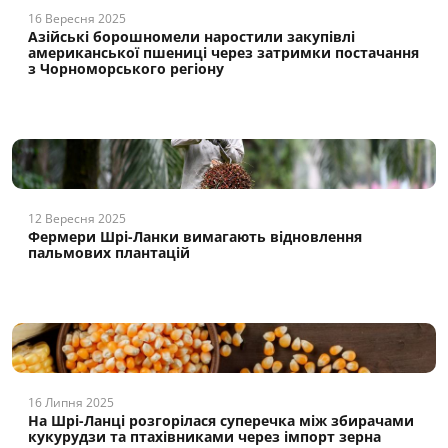
16 Вересня 2025
Азійські борошномели наростили закупівлі
американської пшениці через затримки постачання
з Чорноморського регіону
12 Вересня 2025
Фермери Шрі-Ланки вимагають відновлення
пальмових плантацій
16 Липня 2025
На Шрі-Ланці розгорілася суперечка між збирачами
кукурудзи та птахівниками через імпорт зерна