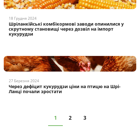
18 Грудня 2024
Шріланкійські комбікормові заводи опинилися у
скрутному становищі через дозвіл на імпорт
кукурудзи
27 Березня 2024
Через дефіцит кукурудзи ціни на птицю на Шрі-
Ланці почали зростати
1
2
3