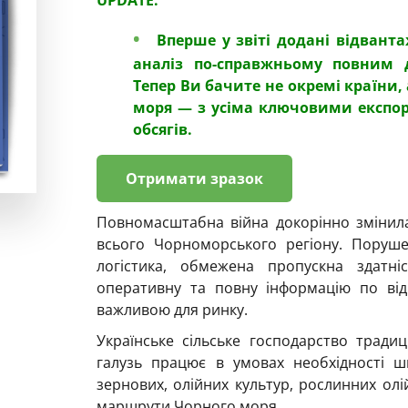
UPDATE:
Вперше у звіті додані відвант
аналіз по-справжньому повним 
Тепер Ви бачите не окремі країни,
моря — з усіма ключовими експо
обсягів.
Отримати зразок
Повномасштабна війна докорінно змінила
всього Чорноморського регіону. Поруш
логістика, обмежена пропускна здатні
оперативну та повну інформацію по ві
важливою для ринку.
Українське сільське господарство традиц
галузь працює в умовах необхідності ш
зернових, олійних культур, рослинних олі
маршрути Чорного моря.