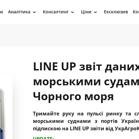
ію
Аналітика
Консалтинг
Ціни
Ексклюзив
Ко
›
›
›
LINE UP звіт дани
морськими судами
Чорного моря
Тримайте руку на пульсі ринку та с
морськими суднами з портів України
підпискою на
LINE
UP
звіти
від УкрАгро