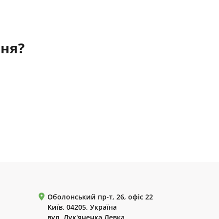
ння?
Оболонський пр-т, 26, офіс 22
Київ, 04205, Україна
вул. Лук'яненка Левка