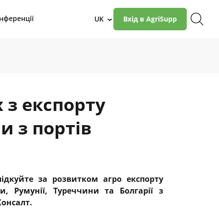
нференції
UK
Вхід в AgriSupp
›
х з експорту
 з портів
лідкуйте за розвитком агро експорту
, Румунії, Туреччини та Болгарії з
Консалт.