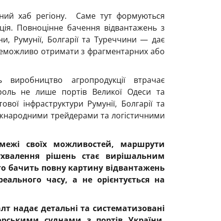
ний хаб регіону. Саме тут формуються
нція. Повноцінне бачення відвантажень з
и, Румунії, Болгарії та Туреччини — дає
 неможливо отримати з фрагментарних або
ь виробництво агропродукції втрачає
роль не лише портів Великої Одеси та
тової інфраструктури Румунії, Болгарії та
 міжнародними трейдерами та логістичними
межі своїх можливостей, маршрути
ухвалення рішень стає вирішальним
хто бачить повну картину відвантажень
ального часу, а не орієнтується на
алт
надає детальні та систематизовані
орськими суднами з портів України,