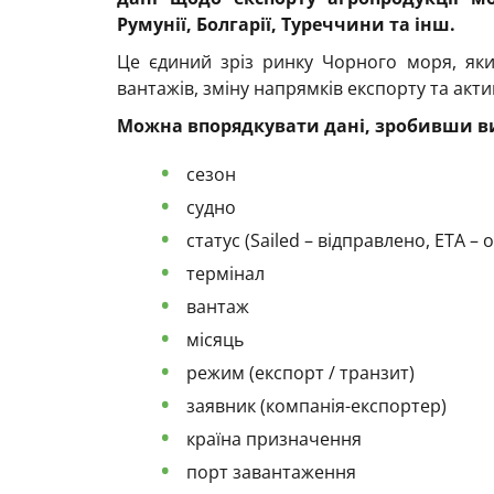
Румунії, Болгарії, Туреччини
та інш.
Це єдиний зріз ринку Чорного моря, яки
вантажів, зміну напрямків експорту та акти
Можна впорядкувати дані, зробивши ви
сезон
судно
статус (Sailed – відправлено, ETA –
термінал
вантаж
місяць
режим (експорт / транзит)
заявник (компанія-експортер)
країна призначення
порт завантаження