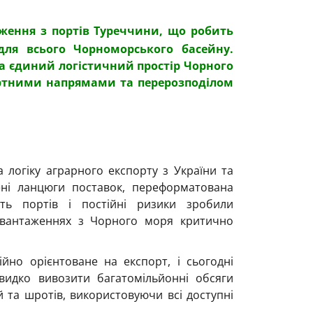
аження з портів Туреччини, що робить
для всього Чорноморського басейну.
 а єдиний логістичний простір Чорного
ртними напрямами та перерозподілом
 логіку аграрного експорту з України та
ені ланцюги поставок, переформатована
сть портів і постійні ризики зробили
двантаженнях з Чорного моря критично
ійно орієнтоване на експорт, і сьогодні
видко вивозити багатомільйонні обсяги
й та шротів, використовуючи всі доступні