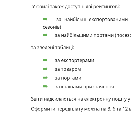
У файлі також доступні дві рейтингові:
за найбільш експортованими в
сезонів)
за найбільшими портами (посез
та зведені таблиці:
за експортерами
за товаром
за портами
за країнами призначення
Звіти надсилаються на електронну пошту у 
Оформити передплату можна на 3, 6 та 12 м