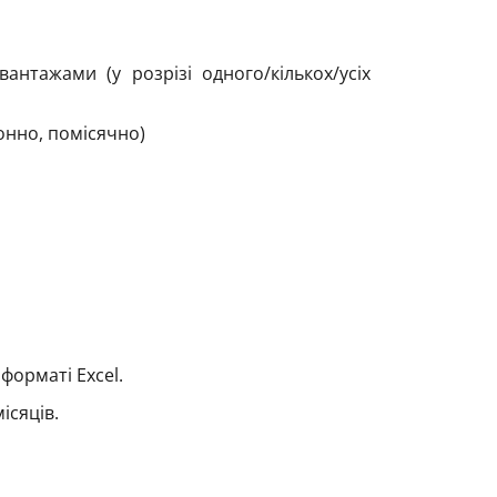
антажами (у розрізі одного/кількох/усіх
онно, помісячно)
форматі Excel.
ісяців.