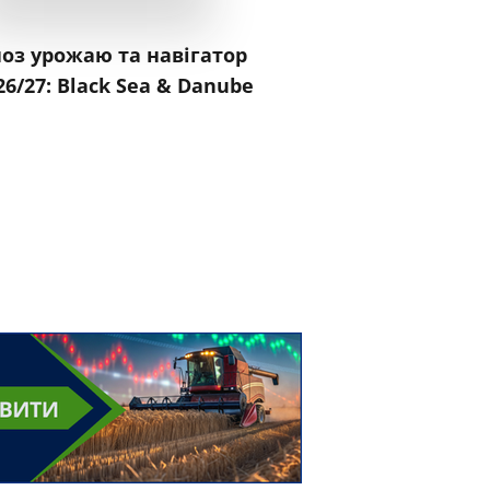
оз урожаю та навігатор
Ринок тваринництва
26/27: Black Sea & Danube
Перемикач на мар
ніші