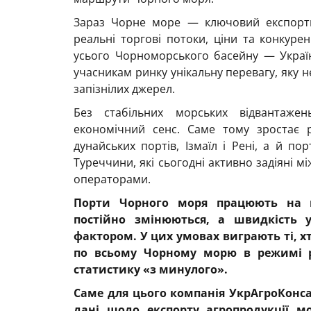
Зараз Чорне море — ключовий експорт
реальні торгові потоки, ціни та конкуре
усього Чорноморського басейну — Україн
учасникам ринку унікальну перевагу, яку
запізнілих джерел.
Без стабільних морських відвантажен
економічний сенс. Саме тому зростає 
дунайських портів, Ізмаїл і Рені, а й пор
Туреччини, які сьогодні активно задіяні
операторами.
Порти Чорного моря працюють на 
постійно змінюються, а швидкість 
фактором. У цих умовах виграють ті, 
по всьому Чорному морю в режимі ре
статистику «з минулого».
Саме для цього
компанія УкрАгроКонс
дані щодо експорту агропродукції м