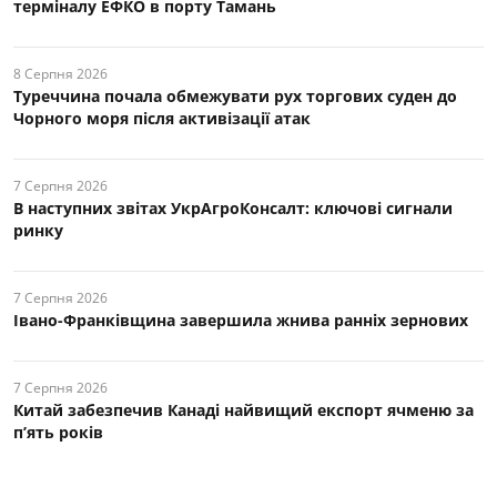
терміналу ЕФКО в порту Тамань
8 Серпня 2026
Туреччина почала обмежувати рух торгових суден до
Чорного моря після активізації атак
7 Серпня 2026
В наступних звітах УкрАгроКонсалт: ключові cигнали
ринку
7 Серпня 2026
Івано-Франківщина завершила жнива ранніх зернових
7 Серпня 2026
Китай забезпечив Канаді найвищий експорт ячменю за
п’ять років