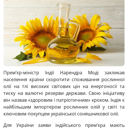
Прем’єр-міністр Індії Нарендра Моді закликав
населення країни скоротити споживання рослинної
олії на тлі високих світових цін на енергоносії та
тиску на валютні резерви держави. Свою ініціативу
він назвав «здоровим і патріотичним» кроком. Індія є
найбільшим імпортером рослинних олій у світі та
ключовим покупцем української соняшникової олії.
Для України заяви індійського прем’єра мають