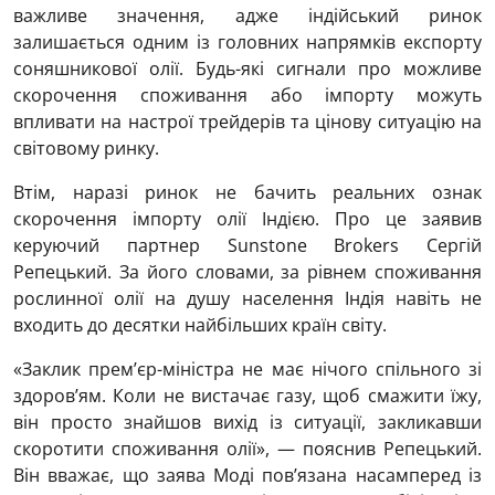
важливе значення, адже індійський ринок
залишається одним із головних напрямків експорту
соняшникової олії. Будь-які сигнали про можливе
скорочення споживання або імпорту можуть
впливати на настрої трейдерів та цінову ситуацію на
світовому ринку.
Втім, наразі ринок не бачить реальних ознак
скорочення імпорту олії Індією. Про це заявив
керуючий партнер Sunstone Brokers Сергій
Репецький. За його словами, за рівнем споживання
рослинної олії на душу населення Індія навіть не
входить до десятки найбільших країн світу.
«Заклик премʼєр-міністра не має нічого спільного зі
здоровʼям. Коли не вистачає газу, щоб смажити їжу,
він просто знайшов вихід із ситуації, закликавши
скоротити споживання олії», — пояснив Репецький.
Він вважає, що заява Моді пов’язана насамперед із