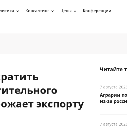
литика
Консалтинг
Цены
Конференции
›
›
›
Читайте 
кратить
тительного
7 августа 202
Аграрии по
рожает экспорту
из-за росс
7 августа 202