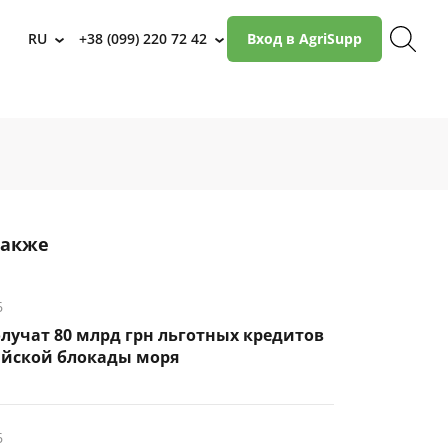
RU
+38 (099) 220 72 42
Вход в AgriSupp
›
›
также
6
лучат 80 млрд грн льготных кредитов
ийской блокады моря
6