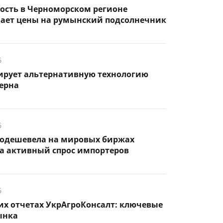
ость в Черноморском регионе
ает цены на румынский подсолнечник
6
тирует альтернативную технологию
ерна
6
одешевела на мировых биржах
а активный спрос импортеров
6
их отчетах УкрАгроКонсалт: ключевые
ынка