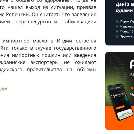
ичего общего со здоровьем. Когда не
то нашел выход из ситуации, призвав
л Репецкий. Он считает, что заявление
мией энергоресурсов и стабилизацией
а импортное масло в Индии остается
йти только в случае государственного
ения импортных пошлин или введения
украинские экспортеры не ожидают
ндийского правительства на объемы
дия