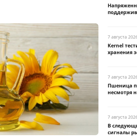
Напряженн
поддержив
7 августа 202
Kernel тес
хранения з
7 августа 202
Пшеница п
несмотря н
7 августа 202
В следующ
сигналы р