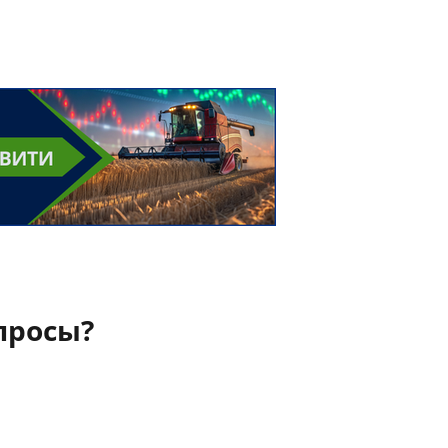
просы?