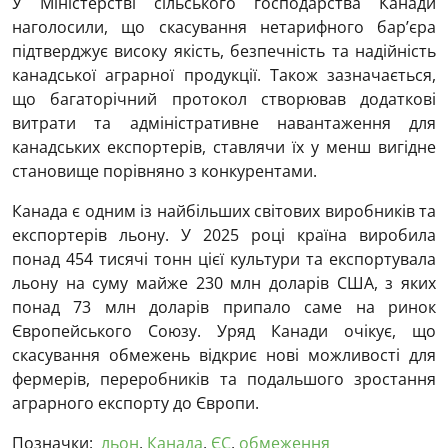
У Міністерстві сільського господарства Канади
наголосили, що скасування нетарифного бар’єра
підтверджує високу якість, безпечність та надійність
канадської аграрної продукції. Також зазначається,
що багаторічний протокол створював додаткові
витрати та адміністративне навантаження для
канадських експортерів, ставлячи їх у менш вигідне
становище порівняно з конкурентами.
Канада є одним із найбільших світових виробників та
експортерів льону. У 2025 році країна виробила
понад 454 тисячі тонн цієї культури та експортувала
льону на суму майже 230 млн доларів США, з яких
понад 73 млн доларів припало саме на ринок
Європейського Союзу. Уряд Канади очікує, що
скасування обмежень відкриє нові можливості для
фермерів, переробників та подальшого зростання
аграрного експорту до Європи.
Позначки:
льон
,
Канада
,
ЄС
,
обмеження