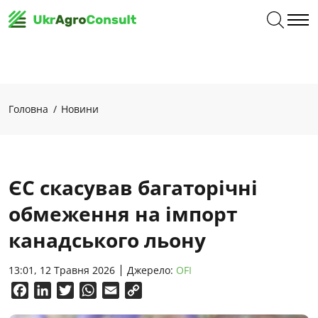
Головна
Новини
ЄС скасував багаторічні
обмеження на імпорт
канадського льону
13:01, 12 Травня 2026
Джерело:
OFI
Facebook
LinkedIn
Twitter
WhatsApp
Email
Copy
Link