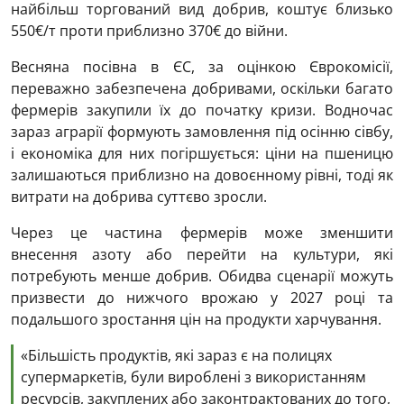
найбільш торгований вид добрив, коштує близько
550€/т проти приблизно 370€ до війни.
Весняна посівна в ЄС, за оцінкою Єврокомісії,
переважно забезпечена добривами, оскільки багато
фермерів закупили їх до початку кризи. Водночас
зараз аграрії формують замовлення під осінню сівбу,
і економіка для них погіршується: ціни на пшеницю
залишаються приблизно на довоєнному рівні, тоді як
витрати на добрива суттєво зросли.
Через це частина фермерів може зменшити
внесення азоту або перейти на культури, які
потребують менше добрив. Обидва сценарії можуть
призвести до нижчого врожаю у 2027 році та
подальшого зростання цін на продукти харчування.
«Більшість продуктів, які зараз є на полицях
супермаркетів, були вироблені з використанням
ресурсів, закуплених або законтрактованих до того,