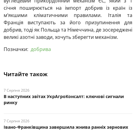
вуглецевий прикордонний механізм ЄС, який з 1
січня поширюється на імпорт добрив із країн із
м’якшими кліматичними правилами. Італія та
Франція виступають за його призупинення для
добрив, тоді як Польща та Німеччина, де зосереджені
великі азотні заводи, хочуть зберегти механізм.
Позначки:
добрива
Читайте також
7 Серпня 2026
В наступних звітах УкрАгроКонсалт: ключові cигнали
ринку
7 Серпня 2026
Івано-Франківщина завершила жнива ранніх зернових