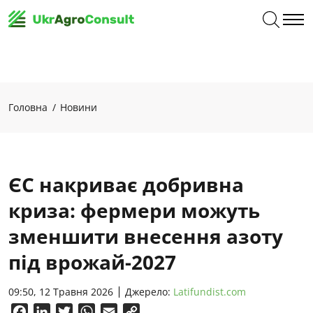
Головна
Новини
ЄС накриває добривна
криза: фермери можуть
зменшити внесення азоту
під врожай-2027
09:50, 12 Травня 2026
Джерело:
Latifundist.com
Facebook
LinkedIn
Twitter
WhatsApp
Email
Copy