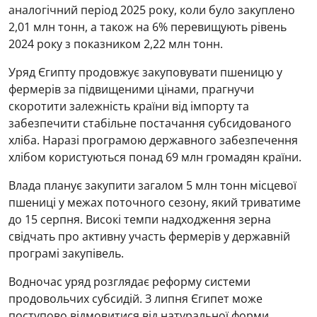
аналогічний період 2025 року, коли було закуплено
2,01 млн тонн, а також на 6% перевищують рівень
2024 року з показником 2,22 млн тонн.
Уряд Єгипту продовжує закуповувати пшеницю у
фермерів за підвищеними цінами, прагнучи
скоротити залежність країни від імпорту та
забезпечити стабільне постачання субсидованого
хліба. Наразі програмою державного забезпечення
хлібом користуються понад 69 млн громадян країни.
Влада планує закупити загалом 5 млн тонн місцевої
пшениці у межах поточного сезону, який триватиме
до 15 серпня. Високі темпи надходження зерна
свідчать про активну участь фермерів у державній
програмі закупівель.
Водночас уряд розглядає реформу системи
продовольчих субсидій. З липня Єгипет може
поступово відмовитися від натуральної форми