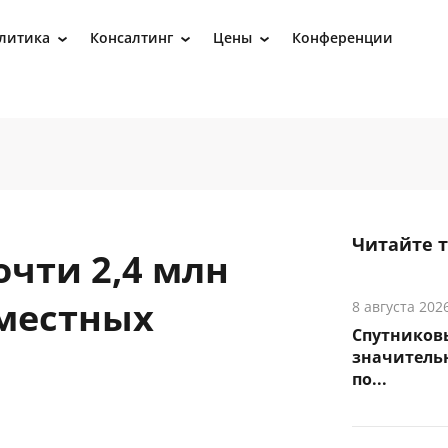
литика
Консалтинг
Цены
Конференции
›
›
›
Читайте 
очти 2,4 млн
местных
8 августа 202
Спутников
значитель
по...