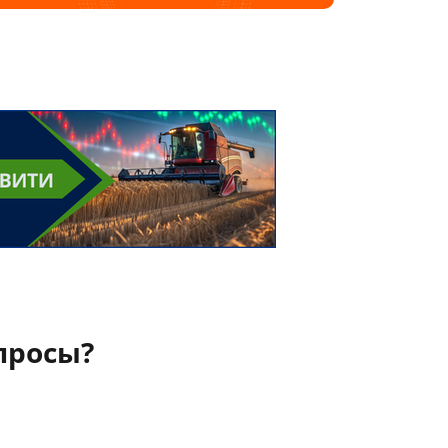
просы?