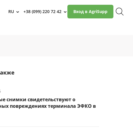
RU
+38 (099) 220 72 42
Вход в AgriSupp
›
›
также
6
ые снимки свидетельствуют о
ных повреждениях терминала ЭФКО в