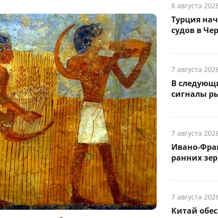
8 августа 202
Турция на
судов в Че
7 августа 202
В следующ
сигналы р
7 августа 202
Ивано-Фра
ранних зер
7 августа 202
Китай обе