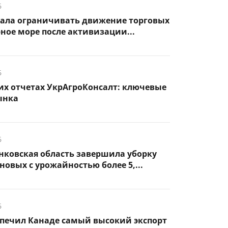
6
чала ограничивать движение торговых
рное море после активизации...
6
их отчетах УкрАгроКонсалт: ключевые
ынка
6
нковская область завершила уборку
новых с урожайностью более 5,...
6
спечил Канаде самый высокий экспорт