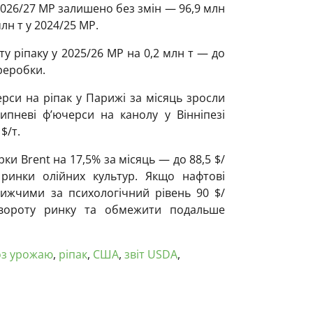
2026/27 МР залишено без змін — 96,9 млн
млн т у 2024/25 МР.
у ріпаку у 2025/26 МР на 0,2 млн т — до
реробки.
рси на ріпак у Парижі за місяць зросли
липневі ф’ючерси на канолу у Вінніпезі
$/т.
ки Brent на 17,5% за місяць — до 88,5 $/
инки олійних культур. Якщо нафтові
ижчими за психологічний рівень 90 $/
вороту ринку та обмежити подальше
оз урожаю
,
ріпак
,
США
,
звіт USDA
,