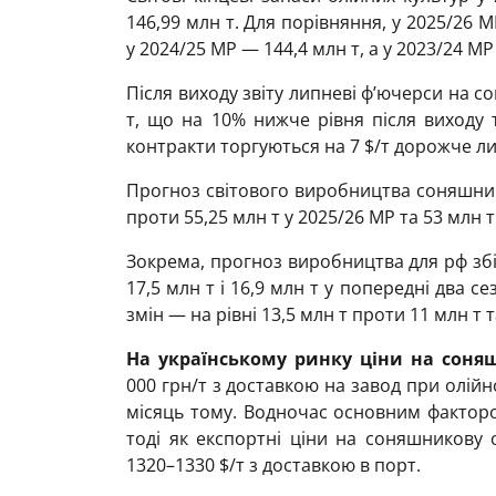
146,99 млн т. Для порівняння, у 2025/26 М
у 2024/25 МР — 144,4 млн т, а у 2023/24 МР
Після виходу звіту липневі ф’ючерси на со
т, що на 10% нижче рівня після виходу 
контракти торгуються на 7 $/т дорожче л
Прогноз світового виробництва соняшнику
проти 55,25 млн т у 2025/26 МР та 53 млн т
Зокрема, прогноз виробництва для рф збі
17,5 млн т і 16,9 млн т у попередні два 
змін — на рівні 13,5 млн т проти 11 млн т 
На українському ринку ціни на соня
000 грн/т з доставкою на завод при олійн
місяць тому. Водночас основним факторо
тоді як експортні ціни на соняшникову 
1320–1330 $/т з доставкою в порт.