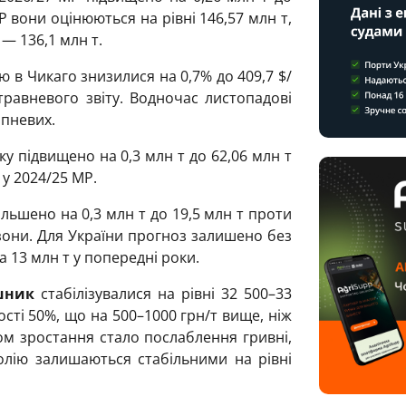
Р вони оцінюються на рівні 146,57 млн т,
 — 136,1 млн т.
ю в Чикаго знизилися на 0,7% до 409,7 $/
травневого звіту. Водночас листопадові
ипневих.
 підвищено на 0,3 млн т до 62,06 млн т
 у 2024/25 МР.
льшено на 0,3 млн т до 19,5 млн т проти
сезони. Для України прогноз залишено без
та 13 млн т у попередні роки.
шник
стабілізувалися на рівні 32 500–33
ості 50%, що на 500–1000 грн/т вище, ніж
м зростання стало послаблення гривні,
олію залишаються стабільними на рівні