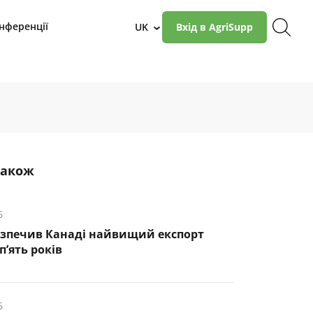
нференції
UK
Вхід в AgriSupp
›
також
6
езпечив Канаді найвищий експорт
п’ять років
6