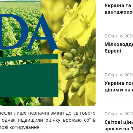
Україна та
вантажопот
7 Серпня 202
Мілководдя
Європі
7 Серпня 202
Україна по
цінами на 
несли лише незначні зміни до світового
7 Серпня 202
, однак підвищили оцінку врожаю сої в
Світові цін
тові котирування.
зросли на 