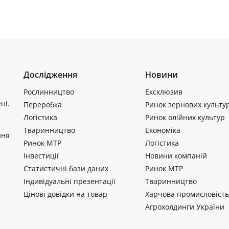
Дослідження
Новини
Рослинництво
Ексклюзив
ні.
Переробка
Ринок зернових культу
Логістика
Ринок олійних культур
Тваринництво
Економіка
ння
Ринок МТР
Логістика
Інвестиції
Новини компаній
Статистичні бази даних
Ринок МТР
Індивідуальні презентації
Тваринництво
Цінові довідки на товар
Харчова промисловість
Агрохолдинги України