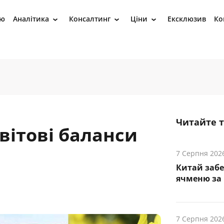
ію
Аналітика
Консалтинг
Ціни
Ексклюзив
Ко
›
›
›
Читайте 
вітові баланси
7 Серпня 202
Китай заб
ячменю за 
7 Серпня 202