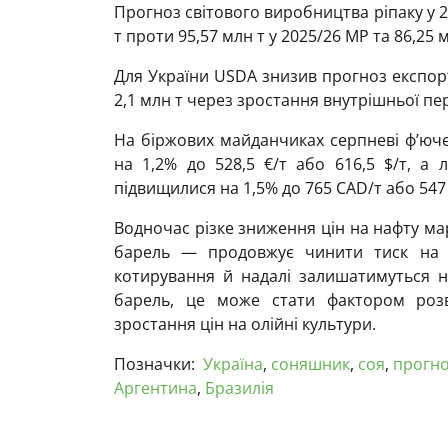
Прогноз світового виробництва ріпаку у 
т проти 95,57 млн т у 2025/26 МР та 86,25 
Для України USDA знизив прогноз експорт
2,1 млн т через зростання внутрішньої пе
На біржових майданчиках серпневі ф’юче
на 1,2% до 528,5 €/т або 616,5 $/т, а 
підвищилися на 1,5% до 765 CAD/т або 547 
Водночас різке зниження цін на нафту мар
барель — продовжує чинити тиск на р
котирування й надалі залишатимуться н
барель, це може стати фактором роз
зростання цін на олійні культури.
Позначки:
Україна
,
соняшник
,
соя
,
прогн
Аргентина
,
Бразилія