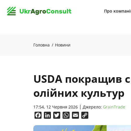
Про компан
Головна
Новини
USDA покращив с
олійних культур
17:54, 12 Червня 2026
Джерело:
GrainTrade
Facebook
LinkedIn
Twitter
WhatsApp
Email
Copy
Link