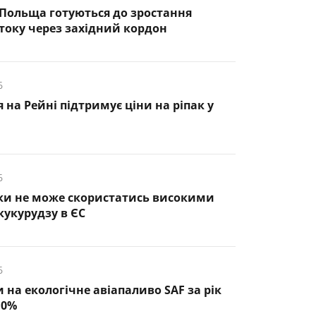
 Польща готуються до зростання
оку через західний кордон
6
 на Рейні підтримує ціни на ріпак у
6
ки не може скористатись високими
кукурудзу в ЄС
6
и на екологічне авіапаливо SAF за рік
10%