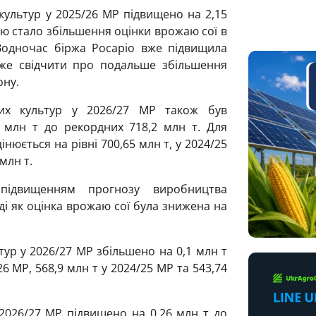
культур у 2025/26 МР підвищено на 2,15
ю стало збільшення оцінки врожаю сої в
Водночас біржа Росаріо вже підвищила
же свідчити про подальше збільшення
ону.
них культур у 2026/27 МР також був
 млн т до рекордних 718,2 млн т. Для
нюється на рівні 700,65 млн т, у 2024/25
млн т.
підвищенням прогнозу виробництва
оді як оцінка врожаю сої була знижена на
тур у 2026/27 МР збільшено на 0,1 млн т
26 МР, 568,9 млн т у 2024/25 МР та 543,74
у 2026/27 МР підвищено на 0,26 млн т до