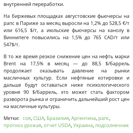
внутренней переработки.
На биржевых площадках августовские фьючерсы на
рапс в Париже за месяц выросли на 1,2% до 528,5 €/т
или 616,5 $/т, а июльские фьючерсы на канолу в
Виннипеге повысились на 1,5% до 765 CAD/т или
547$/т.
В то же время резкое снижение цен на нефть марки
Brent на 17,5% в месяц — до 88,5 $/баррель
продолжает оказывать давление на рынки
масличных культур. Если нефтяные котировки и
дальше будут оставаться ниже психологического
уровня 90 $/баррель, это может стать фактором
разворота рынка и ограничить дальнейший рост цен
на масличные культуры.
Метки:
соя
,
США
,
Бразилия
,
Аргентина
,
рапс
,
прогноз урожая
,
отчет USDA
,
Украина
,
подсолнечник