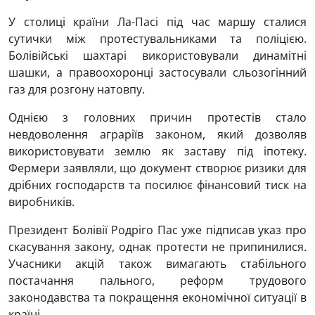
У столиці країни Ла-Пасі під час маршу сталися
сутички між протестувальниками та поліцією.
Болівійські шахтарі використовували динамітні
шашки, а правоохоронці застосували сльозогінний
газ для розгону натовпу.
Однією з головних причин протестів стало
невдоволення аграріїв законом, який дозволяв
використовувати землю як заставу під іпотеку.
Фермери заявляли, що документ створює ризики для
дрібних господарств та посилює фінансовий тиск на
виробників.
Президент Болівії Родріго Пас уже підписав указ про
скасування закону, однак протести не припинилися.
Учасники акцій також вимагають стабільного
постачання пального, реформ трудового
законодавства та покращення економічної ситуації в
країні.