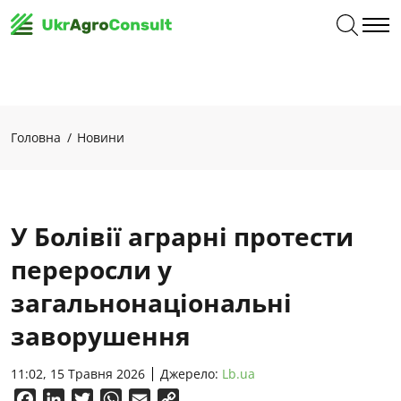
Головна
Новини
У Болівії аграрні протести
переросли у
загальнонаціональні
заворушення
11:02, 15 Травня 2026
Джерело:
Lb.ua
Facebook
LinkedIn
Twitter
WhatsApp
Email
Copy