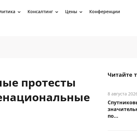
литика
Консалтинг
Цены
Конференции
›
›
›
Читайте 
ные протесты
щенациональные
8 августа 202
Спутников
значитель
по...