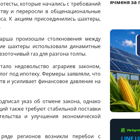
ячменя за 
тесты, которые начались с требований
ству и переросли в общенациональные
са. К акциям присоединились шахтеры,
.
марша произошли столкновения между
ие шахтеры использовали динамитные
зоточивый газ для разгона толпы.
тало недовольство аграриев законом,
ог под ипотеку. Фермеры заявляли, что
ств и усиливает финансовое давление на
дписал указ об отмене закона, однако
ций также требуют стабильной поставки
тельства и улучшения экономической
 ряде регионов возникли перебои с