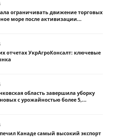
6
чала ограничивать движение торговых
рное море после активизации...
6
их отчетах УкрАгроКонсалт: ключевые
ынка
6
нковская область завершила уборку
новых с урожайностью более 5,...
6
спечил Канаде самый высокий экспорт