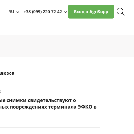
RU
+38 (099) 220 72 42
Вход в AgriSupp
›
›
также
6
ые снимки свидетельствуют о
ных повреждениях терминала ЭФКО в