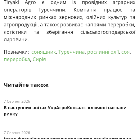
Tiryaki Agro є одним із провідних аграрних
операторів Туреччини. Компанія працює на
міжнародних ринках зернових, олійних культур та
агропродукції, а також розвиває напрями переробки,
логістики та зберігання сільськогосподарської
сировини.
Позначки:
соняшник
,
Туреччина
,
рослинні олії
,
соя
,
переробка
,
Сирія
Читайте також
7 Серпня 2026
В наступних звітах УкрАгроКонсалт: ключові cигнали
ринку
7 Серпня 2026
Івано-Франківщина завершила жнива ранніх зернових