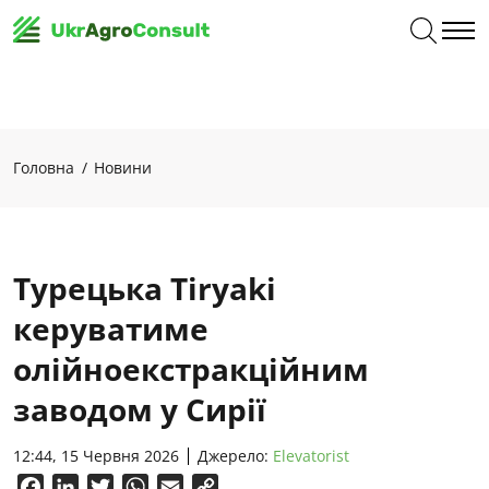
Головна
Новини
Турецька Tiryaki
керуватиме
олійноекстракційним
заводом у Сирії
12:44, 15 Червня 2026
Джерело:
Elevatorist
Facebook
LinkedIn
Twitter
WhatsApp
Email
Copy