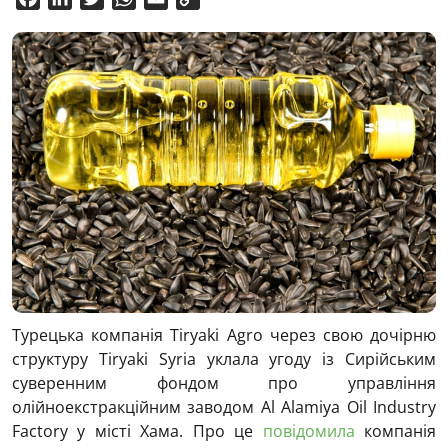
Link
Турецька компанія Tiryaki Agro через свою дочірню
структуру Tiryaki Syria уклала угоду із Сирійським
суверенним фондом про управління
олійноекстракційним заводом Al Alamiya Oil Industry
Factory у місті Хама. Про це
повідомила
компанія