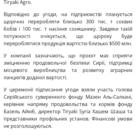
Tiryaki Agro.
Відповідно до угоди, на підприємстві планується
щорічно переробляти близько 300 тис. т соєвих
бобів і 100 тис. т насіння соняшнику. Завдяки такій
потужності очікується, що щороку буде
перероблятися продукція вартістю близько $500 млн.
У компанії зазначають, що проєкт має сприяти
зміцненню продовольчої безпеки Сирії, підтримці
місцевого виробництва та розвитку аграрних
ланцюгів доданої вартості.
У церемонії підписання угоди взяли участь голова
Сирійського суверенного фонду Мазен Аль-Салхані,
керівник напряму продовольства та кормів фонду
Базель Айюб, директор Tiryaki Syria Хашем Шаша та
представники профільних установ. Фінансові умови
не розголошуються.