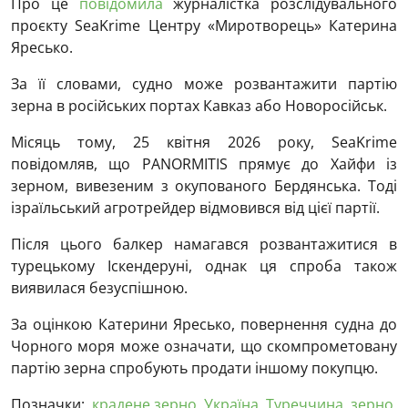
Про це
повідомила
журналістка розслідувального
проєкту SeaKrime Центру «Миротворець» Катерина
Яресько.
За її словами, судно може розвантажити партію
зерна в російських портах Кавказ або Новоросійськ.
Місяць тому, 25 квітня 2026 року, SeaKrime
повідомляв, що PANORMITIS прямує до Хайфи із
зерном, вивезеним з окупованого Бердянська. Тоді
ізраїльський агротрейдер відмовився від цієї партії.
Після цього балкер намагався розвантажитися в
турецькому Іскендеруні, однак ця спроба також
виявилася безуспішною.
За оцінкою Катерини Яресько, повернення судна до
Чорного моря може означати, що скомпрометовану
партію зерна спробують продати іншому покупцю.
Позначки:
крадене зерно
,
Україна
,
Туреччина
,
зерно
,