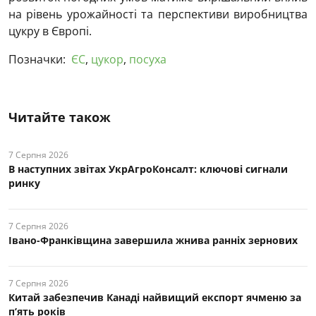
на рівень урожайності та перспективи виробництва
цукру в Європі.
Позначки:
ЄС
,
цукор
,
посуха
Читайте також
7 Серпня 2026
В наступних звітах УкрАгроКонсалт: ключові cигнали
ринку
7 Серпня 2026
Івано-Франківщина завершила жнива ранніх зернових
7 Серпня 2026
Китай забезпечив Канаді найвищий експорт ячменю за
п’ять років