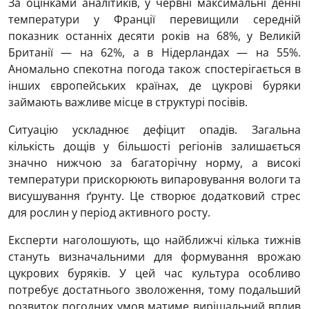
За оцінками аналітиків, у червні максимальні денні
температури у Франції перевищили середній
показник останніх десяти років на 68%, у Великій
Британії — на 62%, а в Нідерландах — на 55%.
Аномально спекотна погода також спостерігається в
інших європейських країнах, де цукрові буряки
займають важливе місце в структурі посівів.
Ситуацію ускладнює дефіцит опадів. Загальна
кількість дощів у більшості регіонів залишається
значно нижчою за багаторічну норму, а високі
температури прискорюють випаровування вологи та
висушування ґрунту. Це створює додатковий стрес
для рослин у період активного росту.
Експерти наголошують, що найближчі кілька тижнів
стануть визначальними для формування врожаю
цукрових буряків. У цей час культура особливо
потребує достатнього зволоження, тому подальший
розвиток погодних умов матиме вирішальний вплив