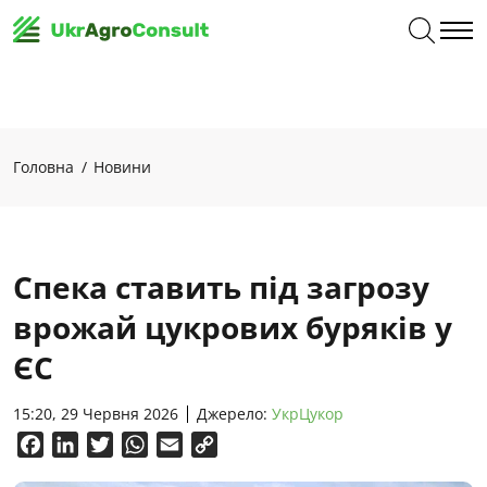
Головна
Новини
Спека ставить під загрозу
врожай цукрових буряків у
ЄС
15:20, 29 Червня 2026
Джерело:
УкрЦукор
Facebook
LinkedIn
Twitter
WhatsApp
Email
Copy
Link