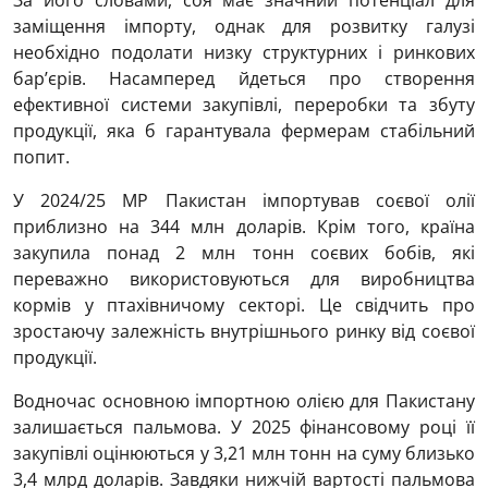
За його словами, соя має значний потенціал для
заміщення імпорту, однак для розвитку галузі
необхідно подолати низку структурних і ринкових
бар’єрів. Насамперед йдеться про створення
ефективної системи закупівлі, переробки та збуту
продукції, яка б гарантувала фермерам стабільний
попит.
У 2024/25 МР Пакистан імпортував соєвої олії
приблизно на 344 млн доларів. Крім того, країна
закупила понад 2 млн тонн соєвих бобів, які
переважно використовуються для виробництва
кормів у птахівничому секторі. Це свідчить про
зростаючу залежність внутрішнього ринку від соєвої
продукції.
Водночас основною імпортною олією для Пакистану
залишається пальмова. У 2025 фінансовому році її
закупівлі оцінюються у 3,21 млн тонн на суму близько
3,4 млрд доларів. Завдяки нижчій вартості пальмова