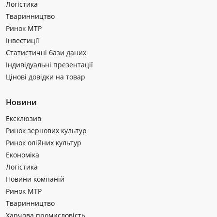
Логістика
Тваринництво
Ринок МТР
Інвестиції
Статистичні бази даних
Індивідуальні презентації
Цінові довідки на товар
Новини
Ексклюзив
Ринок зернових культур
Ринок олійних культур
Економіка
Логістика
Новини компаній
Ринок МТР
Тваринництво
Харчова промисловість