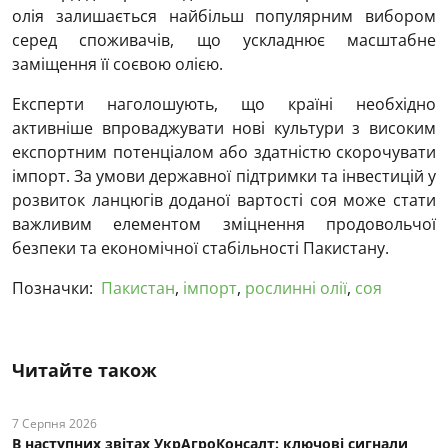
олія залишається найбільш популярним вибором
серед споживачів, що ускладнює масштабне
заміщення її соєвою олією.
Експерти наголошують, що країні необхідно
активніше впроваджувати нові культури з високим
експортним потенціалом або здатністю скорочувати
імпорт. За умови державної підтримки та інвестицій у
розвиток ланцюгів доданої вартості соя може стати
важливим елементом зміцнення продовольчої
безпеки та економічної стабільності Пакистану.
Позначки:
Пакистан
,
імпорт
,
рослинні олії
,
соя
Читайте також
7 Серпня 2026
В наступних звітах УкрАгроКонсалт: ключові cигнали