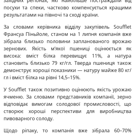
західних регіонах, які найбільше постраждали від
посухи та спеки, частково компенсується кращими
результатами на півночі та сході країни.
За словами керівника відділу закупівель Soufflet
Франсуа Піньйоле, станом на 1 липня компанія вже
зібрала близько половини запланованого врожаю
зернових. Якість м’якої пшениці оцінюється як
висока: вміст білка перевищує 11%, а натура
становить близько 79 кг/гл. Тверда пшениця також
демонструє хороші показники — натуру майже 80 кг/
гл і вміст білка на рівні 14,5–15%.
У Soufflet також позитивно оцінюють якість урожаю
ячменю. За словами представників компанії, зерно
відповідає вимогам солодової промисловості, що
створює хороші перспективи для виробництва
пивоварного солоду.
Щодо ріпаку, то компанія вже зібрала 60–70%