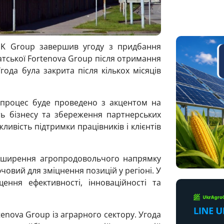
MK Group завершив угоду з придбання
атської Fortenova Group після отримання
года була закрита після кількох місяців
 процес буде проведено з акцентом на
ть бізнесу та збереження партнерських
ливість підтримки працівників і клієнтів
озширення агропродовольчого напрямку
човий для зміцнення позицій у регіоні. У
ення ефективності, інноваційності та
enova Group із аграрного сектору. Угода