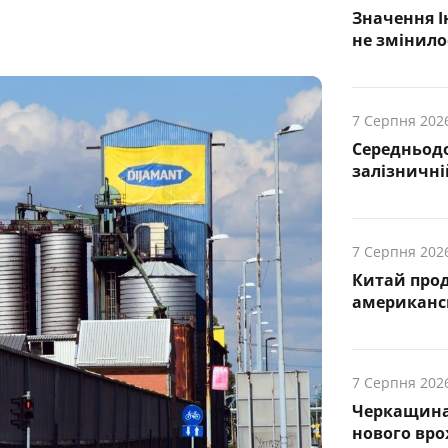
Значення І
не змінило
7 Серпня 202
Середньод
залізничній
7 Серпня 202
Китай про
американсь
7 Серпня 202
Черкащина
нового вр