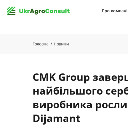
Про компан
Головна
Новини
СMK Group завер
найбільшого сер
виробника росли
Dijamant