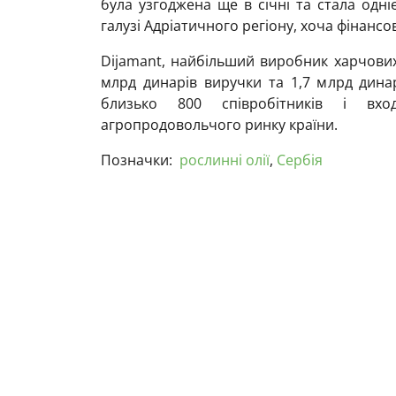
була узгоджена ще в січні та стала одні
галузі Адріатичного регіону, хоча фінанс
Dijamant, найбільший виробник харчових 
млрд динарів виручки та 1,7 млрд динар
близько 800 співробітників і вх
агропродовольчого ринку країни.
Позначки:
рослинні олії
,
Сербія