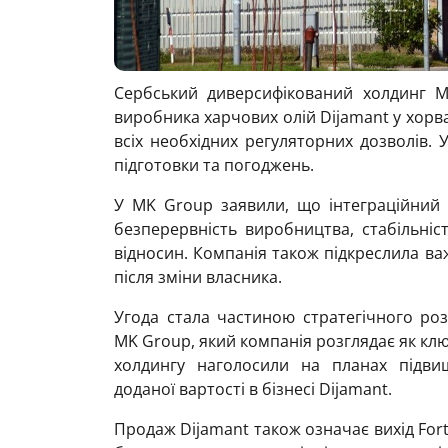
Сербський диверсифікований холдинг 
виробника харчових олій Dijamant у хорв
всіх необхідних регуляторних дозволів. У
підготовки та погоджень.
У MK Group заявили, що інтеграційний
безперервність виробництва, стабільніс
відносин. Компанія також підкреслила важ
після зміни власника.
Угода стала частиною стратегічного р
MK Group, який компанія розглядає як клю
холдингу наголосили на планах підвищ
доданої вартості в бізнесі Dijamant.
Продаж Dijamant також означає вихід Fort