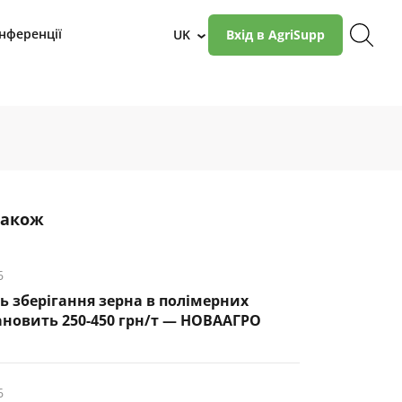
нференції
UK
Вхід в AgriSupp
›
також
6
ть зберігання зерна в полімерних
ановить 250-450 грн/т — НОВААГРО
6