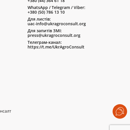
+380 (44) 364 61 18
WhatsApp / Telegram / Viber:
+380 (50) 786 13 10
Для листів:
uac-info@ukragroconsult.org
Для запитів ЗМІ:
press@ukragroconsult.org
Телеграм-канал:
https://t.me/UkrAgroConsult
нсалт