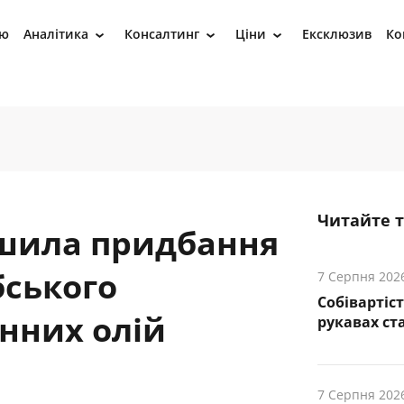
ію
Аналітика
Консалтинг
Ціни
Ексклюзив
Ко
›
›
›
Читайте 
шила придбання
бського
7 Серпня 202
Собівартіс
нних олій
рукавах ст
7 Серпня 202