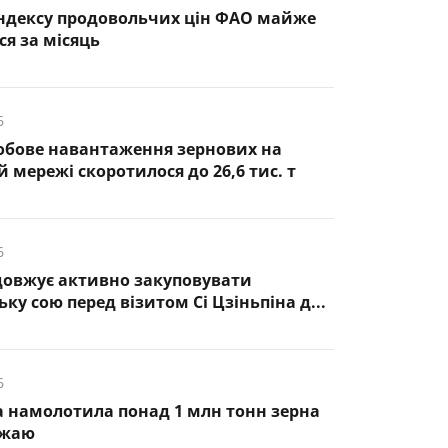
ндексу продовольчих цін ФАО майже
ся за місяць
6
обове навантаження зернових на
 мережі скоротилося до 26,6 тис. т
6
довжує активно закуповувати
ку сою перед візитом Сі Цзіньпіна д...
6
 намолотила понад 1 млн тонн зерна
ожаю