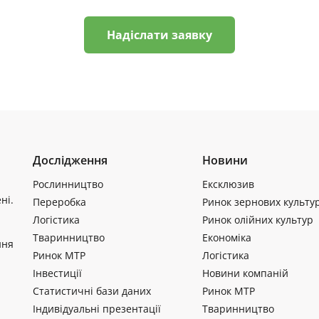
Надіслати заявку
Дослідження
Новини
Рослинництво
Ексклюзив
ні.
Переробка
Ринок зернових культу
Логістика
Ринок олійних культур
Тваринництво
Економіка
ння
Ринок МТР
Логістика
Інвестиції
Новини компаній
Статистичні бази даних
Ринок МТР
Індивідуальні презентації
Тваринництво