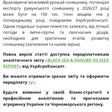
Враховуючи можливий урожай соняшнику, потенціал
експорту румунського соняшнику у 2026/27 році
може бути на 100 тис. тонн вищим, ніж у
попередньому році, повідомляє УкрАгроКонсалт.
Однак подальші оцінки повністю залежать від літньої
погоди в липні-серпні та своєчасних дощів,
необхідних для критичних етапів розвитку
соняшнику (запилення та налив зерна).
Повна версія статті доступна передплатникам
аналітичного звіту
«BLACK SEA & DANUBE OILSEED
REPORT»
від УкрАгроКонсалт.
Ви можете отримати зразок звіту та оформити
передплату
тут
.
Будьте впевнені у своїй бізнес-стратегії з
професійною аналітикою та прогнозами
агроринку України та Чорноморського регіону.