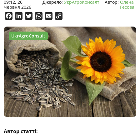
09:12, 26
Джерело:
УкрАгроКонсалт
Автор:
Олена
Червня 2026
Гесова
Facebook
LinkedIn
Twitter
WhatsApp
Email
Copy
Link
UkrAgroConsult
Автор статті: