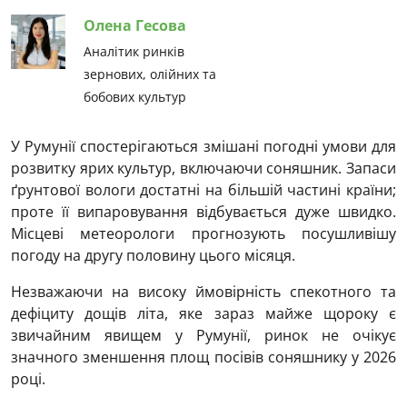
Олена Гесова
Аналітик ринків
зернових, олійних та
бобових культур
У Румунії спостерігаються змішані погодні умови для
розвитку ярих культур, включаючи соняшник. Запаси
ґрунтової вологи достатні на більшій частині країни;
проте її випаровування відбувається дуже швидко.
Місцеві метеорологи прогнозують посушливішу
погоду на другу половину цього місяця.
Незважаючи на високу ймовірність спекотного та
дефіциту дощів літа, яке зараз майже щороку є
звичайним явищем у Румунії, ринок не очікує
значного зменшення площ посівів соняшнику у 2026
році.