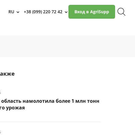
RU
+38 (099) 220 72 42
Вход в AgriSupp
›
›
также
6
 область намолотила более 1 млн тонн
го урожая
6