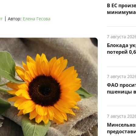
В ЕС произ
минимума
лт
Автор:
Елена Гесова
7 августа 202
Блокада ук
потерей 0,
7 августа 202
ФАО просит
пшеницы в
7 августа 202
Минсельхо
предостав