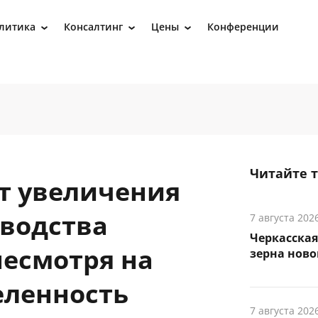
литика
Консалтинг
Цены
Конференции
›
›
›
Читайте 
т увеличения
водства
7 августа 202
Черкасская
несмотря на
зерна ново
еленность
7 августа 202