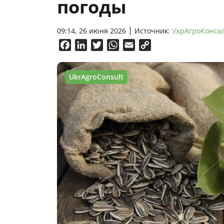
погоды
09:14, 26 июня 2026
Источник:
УкрАгроКонса
Facebook
LinkedIn
Twitter
WhatsApp
Email
Copy
Link
UkrAgroConsult