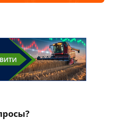
просы?