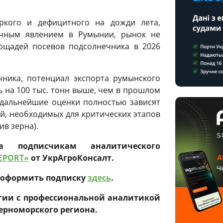
ркого и дефицитного на дожди лета,
ычным явлением в Румынии, рынок не
ощадей посевов подсолнечника в 2026
ника, потенциал экспорта румынского
ь на 100 тыс. тонн выше, чем в прошлом
 дальнейшие оценки полностью зависят
ей, необходимых для критических этапов
в зерна).
а подписчикам аналитического
REPORT»
от УкрАгроКонсалт.
и оформить подписку
здесь
.
егии с профессиональной аналитикой
ерноморского региона.