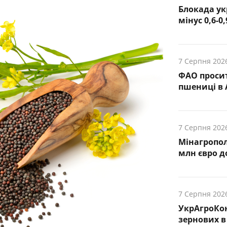
Блокада ук
мінус 0,6-0
7 Серпня 202
ФАО просит
пшениці в 
7 Серпня 202
Мінагропол
млн євро д
7 Серпня 202
УкрАгроКо
зернових в 