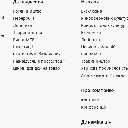
Дослідження
Новини
Рослинництво
Ексклюзив
ні.
Переробка
Ринок зернових культу
Логістика
Ринок олійних культур
Тваринництво
Економіка
ння
Ринок МТР
Логістика
Інвестиції
Новини компаній
Статистичні бази даних
Ринок МТР
Індивідуальні презентації
Тваринництво
Цінові довідки на товар
Харчова промисловість
Агрохолдинги України
Про компанію
Контакти
Конференції
Динаміка цін