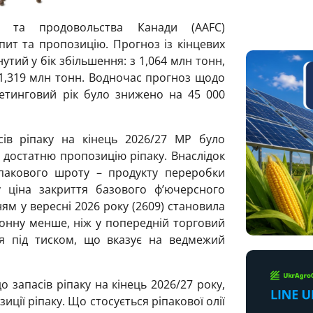
ва та продовольства Канади (AAFC)
пит та пропозицію. Прогноз із кінцевих
утий у бік збільшення: з 1,064 млн тонн,
1,319 млн тонн. Водночас прогноз щодо
кетинговий рік було знижено на 45 000
сів ріпаку на кінець 2026/27 МР було
 достатню пропозицію ріпаку. Внаслідок
іпакового шроту – продукту переробки
у ціна закриття базового ф’ючерсного
ям у вересні 2026 року (2609) становила
тонну менше, ніж у попередній торговий
ся під тиском, що вказує на ведмежий
 запасів ріпаку на кінець 2026/27 року,
иції ріпаку. Що стосується ріпакової олії