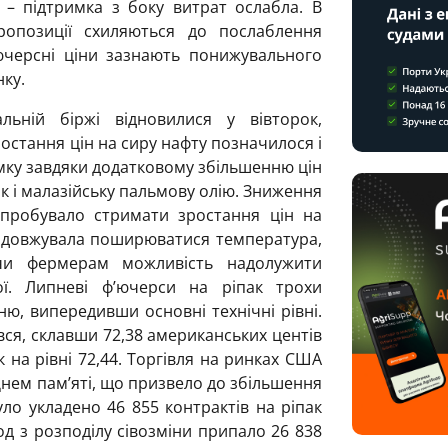
 – підтримка з боку витрат ослабла. В
ропозиції схиляються до послаблення
’ючерсні ціни зазнають понижувального
нку.
ьній біржі відновилися у вівторок,
остання цін на сиру нафту позначилося і
имку завдяки додатковому збільшенню цін
ак і малазійську пальмову олію. Зниження
пробувало стримати зростання цін на
продовжувала поширюватися температура,
и фермерам можливість надолужити
ої. Липневі ф’ючерси на ріпак трохи
ю, випередивши основні технічні рівні.
вся, склавши 72,38 американських центів
к на рівні 72,44. Торгівля на ринках США
Днем пам’яті, що призвело до збільшення
уло укладено 46 855 контрактів на ріпак
од з розподілу сівозміни припало 26 838