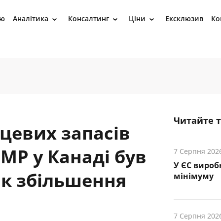
ію
Аналітика
Консалтинг
Ціни
Ексклюзив
Ко
›
›
›
Читайте 
цевих запасів
 МР у Канаді був
7 Серпня 202
У ЄС вироб
ік збільшення
мінімуму
7 Серпня 202