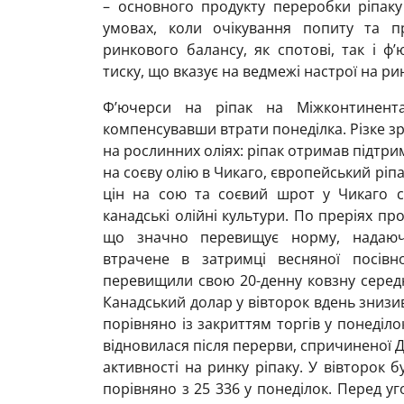
– основного продукту переробки ріпаку
умовах, коли очікування попиту та п
ринкового балансу, як спотові, так і ф
тиску, що вказує на ведмежі настрої на ри
Ф’ючерси на ріпак на Міжконтинентал
компенсувавши втрати понеділка. Різке зр
на рослинних оліях: ріпак отримав підтр
на соєву олію в Чикаго, європейський ріп
цін на сою та соєвий шрот у Чикаго с
канадські олійні культури. По преріях 
що значно перевищує норму, надаюч
втрачене в затримці весняної посівн
перевищили свою 20-денну ковзну середн
Канадський долар у вівторок вдень знизи
порівняно із закриттям торгів у понеділо
відновилася після перерви, спричиненої 
активності на ринку ріпаку. У вівторок б
порівняно з 25 336 у понеділок. Перед уг