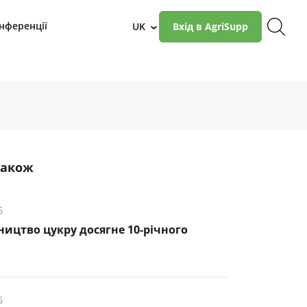
нференції
UK
Вхід в AgriSupp
›
також
6
ництво цукру досягне 10-річного
6