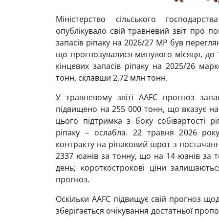
Міністерство сільського господарст
опублікувало свій травневий звіт про по
запасів ріпаку на 2026/27 МР був переглян
що прогнозувалися минулого місяця, до 
кінцевих запасів ріпаку на 2025/26 мар
тонн, склавши 2,72 млн тонн.
У травневому звіті AAFC прогноз запа
підвищено на 255 000 тонн, що вказує на
цього підтримка з боку собівартості р
ріпаку – ослабла. 22 травня 2026 рок
контракту на ріпаковий шрот з постачанн
2337 юанів за тонну, що на 14 юанів за 
день; короткострокові ціни залишають
прогноз.
Оскільки AAFC підвищує свій прогноз щодо
зберігається очікування достатньої пропоз