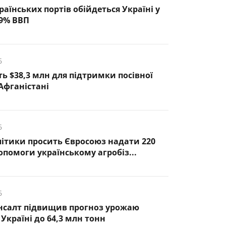
раїнських портів обійдеться Україні у
,9% ВВП
6
ь $38,3 млн для підтримки посівної
Афганістані
6
ітики просить Євросоюз надати 220
опомоги українському агробіз...
6
нсалт підвищив прогноз урожаю
Україні до 64,3 млн тонн