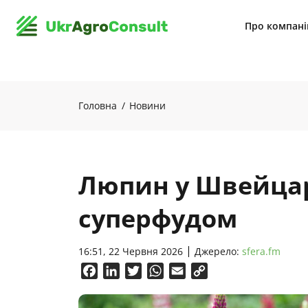
Про компан
Головна
Новини
Люпин у Швейцар
суперфудом
16:51, 22 Червня 2026
Джерело:
sfera.fm
Facebook
LinkedIn
Twitter
WhatsApp
Email
Copy
Link