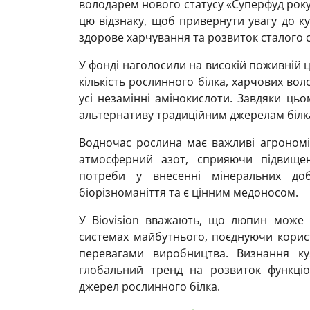
володарем нового статусу «Суперфуд року»
цю відзнаку, щоб привернути увагу до к
здорове харчування та розвиток сталого с
У фонді наголосили на високій поживній ц
кількість рослинного білка, харчових вол
усі незамінні амінокислоти. Завдяки ць
альтернативу традиційним джерелам білк
Водночас рослина має важливі агрономі
атмосферний азот, сприяючи підвище
потреби у внесенні мінеральних доб
біорізноманіття та є цінним медоносом.
У Biovision вважають, що люпин може 
системах майбутнього, поєднуючи корис
перевагами виробництва. Визнання ку
глобальний тренд на розвиток функці
джерел рослинного білка.