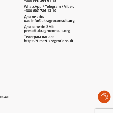
+380 (44) 364 61 18
WhatsApp / Telegram / Viber:
+380 (50) 786 13 10
Для листів:
uac-info@ukragroconsult.org
Для запитів ЗМІ:
press@ukragroconsult.org
Телеграм-канал:
https://t.me/UkrAgroConsult
нсалт