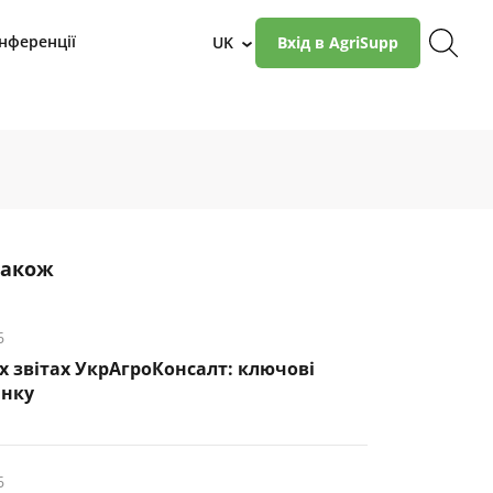
нференції
UK
Вхід в AgriSupp
›
також
6
х звітах УкрАгроКонсалт: ключові
инку
6