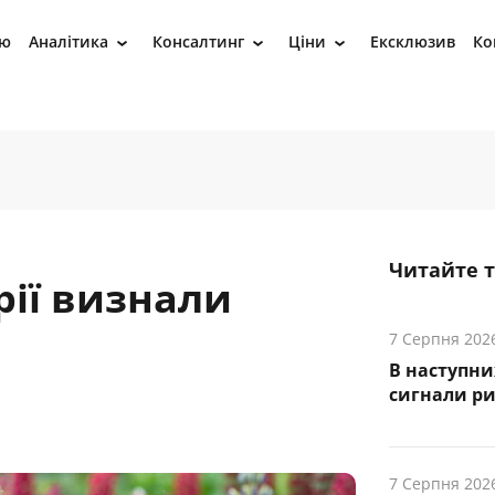
ію
Аналітика
Консалтинг
Ціни
Ексклюзив
Ко
›
›
›
Читайте 
ії визнали
7 Серпня 202
В наступни
cигнали р
7 Серпня 202