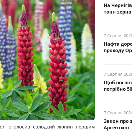
На Чернігі
тонн зерна
7 Серпня 202
Нафта доро
проходу О
7 Серпня 202
Щоб посіят
потрібно 5
7 Серпня 202
Закон про 
sion оголосив солодкий люпин першим
Аргентині