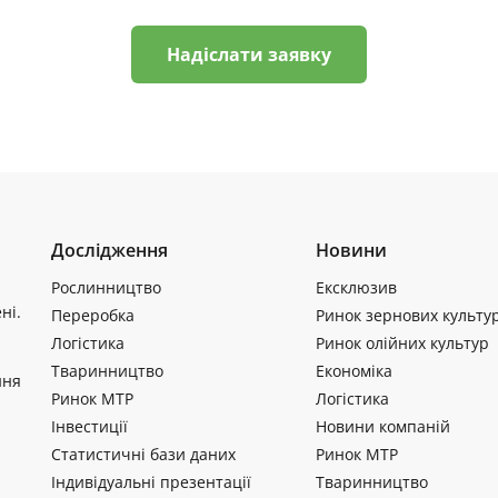
Надіслати заявку
Дослідження
Новини
Рослинництво
Ексклюзив
ні.
Переробка
Ринок зернових культу
Логістика
Ринок олійних культур
Тваринництво
Економіка
ння
Ринок МТР
Логістика
Інвестиції
Новини компаній
Статистичні бази даних
Ринок МТР
Індивідуальні презентації
Тваринництво