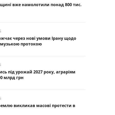
вщині вже намолотили понад 800 тис.
6
жчає через нові умови Ірану щодо
рмузькою протокою
6
ись під урожай 2027 року, аграріям
00 млрд грн
6
землю викликав масові протести в