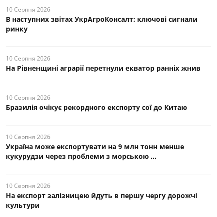
10 Серпня 2026
В наступних звітах УкрАгроКонсалт: ключові cигнали
ринку
10 Серпня 2026
На Рівненщині аграрії перетнули екватор ранніх жнив
10 Серпня 2026
Бразилія очікує рекордного експорту сої до Китаю
10 Серпня 2026
Україна може експортувати на 9 млн тонн менше
кукурудзи через проблеми з морською ...
10 Серпня 2026
На експорт залізницею йдуть в першу чергу дорожчі
культури