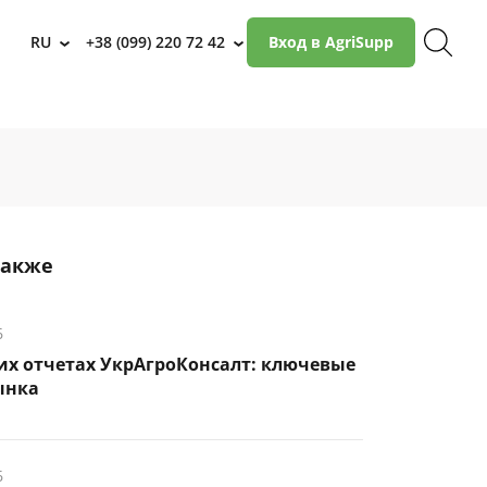
RU
+38 (099) 220 72 42
Вход в AgriSupp
›
›
также
6
их отчетах УкрАгроКонсалт: ключевые
ынка
6