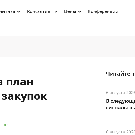
литика
Консалтинг
Цены
Конференции
›
›
›
Читайте 
а план
 закупок
6 августа 202
В следующ
сигналы р
Line
6 августа 202