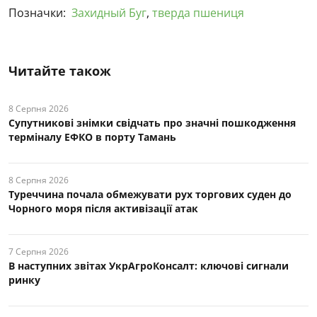
Позначки:
Захидный Буг
,
тверда пшениця
Читайте також
8 Серпня 2026
Супутникові знімки свідчать про значні пошкодження
терміналу ЕФКО в порту Тамань
8 Серпня 2026
Туреччина почала обмежувати рух торгових суден до
Чорного моря після активізації атак
7 Серпня 2026
В наступних звітах УкрАгроКонсалт: ключові cигнали
ринку