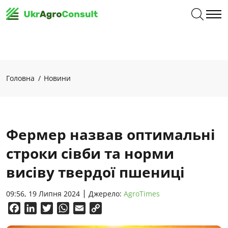
Головна
Новини
Фермер назвав оптимальні
строки сівби та норми
висіву твердої пшениці
09:56, 19 Липня 2024
Джерело:
AgroTimes
Facebook
LinkedIn
Twitter
WhatsApp
Email
Copy
Link