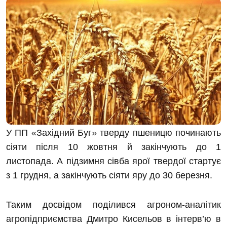
У ПП «Західний Буг» тверду пшеницю починають
сіяти після 10 жовтня й закінчують до 1
листопада. А підзимня сівба ярої твердої стартує
з 1 грудня, а закінчують сіяти яру до 30 березня.
Таким доcвідом поділився агроном-аналітик
агропідприємства Дмитро Кисельов в інтерв’ю в