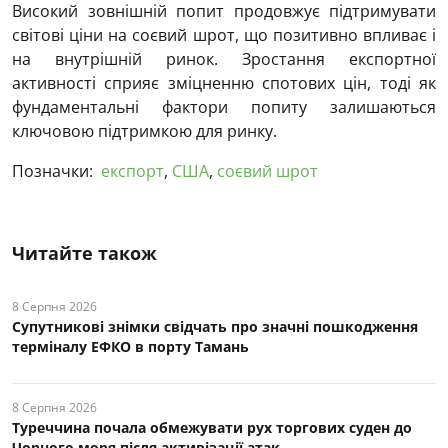
Високий зовнішній попит продовжує підтримувати
світові ціни на соєвий шрот, що позитивно впливає і
на внутрішній ринок. Зростання експортної
активності сприяє зміцненню спотових цін, тоді як
фундаментальні фактори попиту залишаються
ключовою підтримкою для ринку.
Позначки:
експорт
,
США
,
соєвий шрот
Читайте також
8 Серпня 2026
Супутникові знімки свідчать про значні пошкодження
терміналу ЕФКО в порту Тамань
8 Серпня 2026
Туреччина почала обмежувати рух торгових суден до
Чорного моря після активізації атак