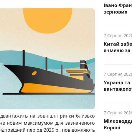
Івано-Фра
зернових
7 Серпня 202
Китай заб
ячменю за 
7 Серпня 202
Україна та
вантажопот
7 Серпня 202
відвантажить на зовнішні ринки близько
Мілководдя
тане новим максимумом для зазначеного
Європі
відповідний період 2025 р., повідомляють