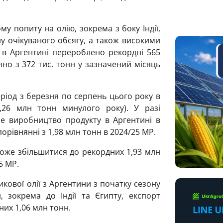
у попиту на олію, зокрема з боку Індії,
у очікуваного обсягу, а також високими
 в Аргентині перероблено рекордні 565
но з 372 тис. тонн у зазначений місяць
ріод з березня по серпень цього року в
,26 млн тонн минулого року). У разі
не виробництво продукту в Аргентині в
орівнянні з 1,98 млн тонн в 2024/25 МР.
може збільшитися до рекордних 1,93 млн
5 МР.
кової олії з Аргентини з початку сезону
 зокрема до Індії та Єгипту, експорт
их 1,06 млн тонн.