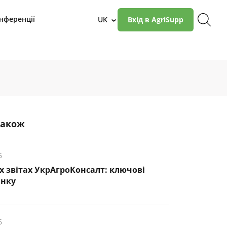
нференції
UK
Вхід в AgriSupp
›
також
6
х звітах УкрАгроКонсалт: ключові
инку
6