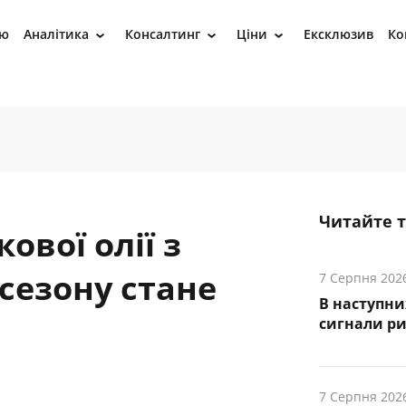
ію
Аналітика
Консалтинг
Ціни
Ексклюзив
Ко
›
›
›
Читайте 
ової олії з
сезону стане
7 Серпня 202
В наступни
cигнали р
7 Серпня 202