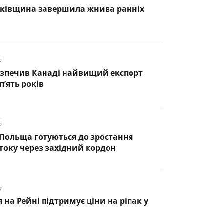
нківщина завершила жнива ранніх
6
езпечив Канаді найвищий експорт
п’ять років
6
 Польща готуються до зростання
оку через західний кордон
6
 на Рейні підтримує ціни на ріпак у