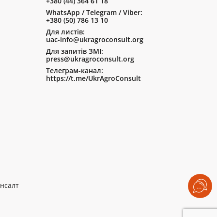
+380 (44) 364 61 18
WhatsApp / Telegram / Viber:
+380 (50) 786 13 10
Для листів:
uac-info@ukragroconsult.org
Для запитів ЗМІ:
press@ukragroconsult.org
Телеграм-канал:
https://t.me/UkrAgroConsult
нсалт