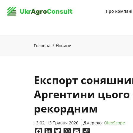
Про компан
Головна
Новини
Експорт соняшник
Аргентини цього 
рекордним
13:02, 13 Травня 2026
Джерело:
OleoScope
Facebook
LinkedIn
Twitter
WhatsApp
Email
Copy