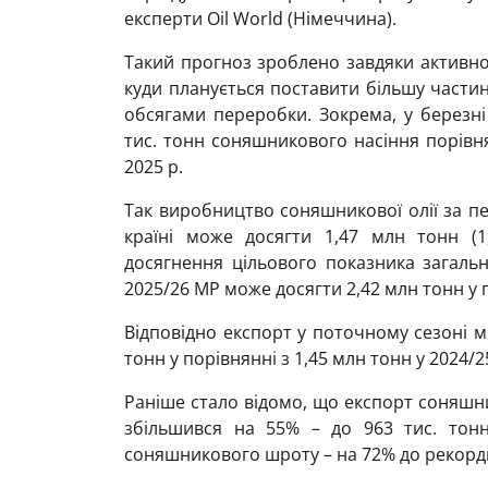
експерти Oil World (Німеччина).
Такий прогноз зроблено завдяки активном
куди планується поставити більшу частин
обсягами переробки. Зокрема, у березні
тис. тонн соняшникового насіння порівня
2025 р.
Так виробництво соняшникової олії за пе
країні може досягти 1,47 млн тонн (1
досягнення цільового показника загаль
2025/26 МР може досягти 2,42 млн тонн у п
Відповідно експорт у поточному сезоні 
тонн у порівнянні з 1,45 млн тонн у 2024/2
Раніше стало відомо, що експорт соняшни
збільшився на 55% – до 963 тис. тонн,
соняшникового шроту – на 72% до рекордн