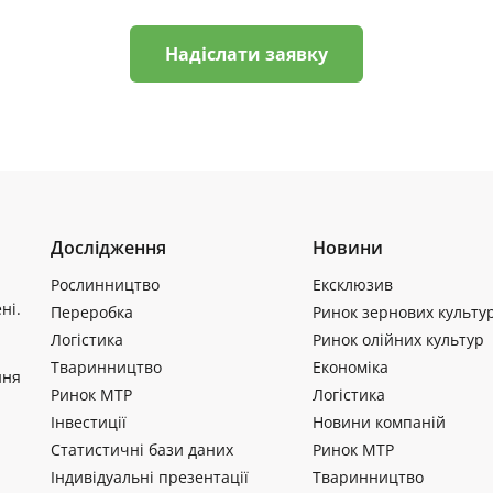
Надіслати заявку
Дослідження
Новини
Рослинництво
Ексклюзив
ні.
Переробка
Ринок зернових культу
Логістика
Ринок олійних культур
Тваринництво
Економіка
ння
Ринок МТР
Логістика
Інвестиції
Новини компаній
Статистичні бази даних
Ринок МТР
Індивідуальні презентації
Тваринництво