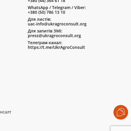
+380 (44) 364 61 18
WhatsApp / Telegram / Viber:
+380 (50) 786 13 10
Для листів:
uac-info@ukragroconsult.org
Для запитів ЗМІ:
press@ukragroconsult.org
Телеграм-канал:
https://t.me/UkrAgroConsult
нсалт