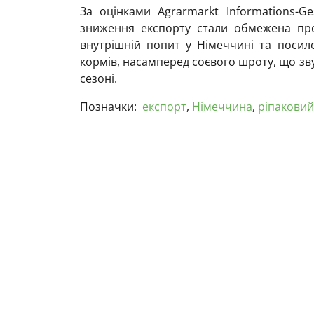
За оцінками Agrarmarkt Informations-Ge
зниження експорту стали обмежена про
внутрішній попит у Німеччині та посиле
кормів, насамперед соєвого шроту, що зв
сезоні.
Позначки:
експорт
,
Німеччина
,
ріпакови