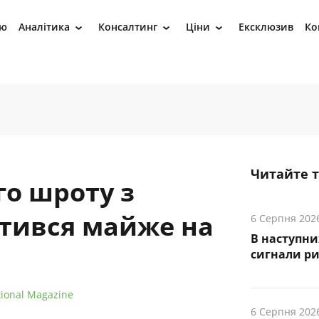
ію
Аналітика
Консалтинг
Ціни
Ексклюзив
Ко
›
›
›
Читайте 
го шроту з
тився майже на
6 Серпня 202
В наступни
cигнали р
tional Magazine
6 Серпня 202