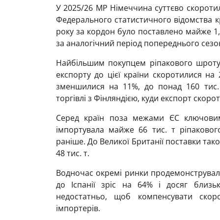
У 2025/26 МР Німеччина суттєво скороти
Федерального статистичного відомства кр
року за кордон було поставлено майже 1,
за аналогічний період попереднього сезо
Найбільшим покупцем ріпакового шроту
експорту до цієї країни скоротилися на 
зменшилися на 11%, до понад 160 тис. 
торгівлі з Фінляндією, куди експорт скорот
Серед країн поза межами ЄС ключови
імпортувала майже 66 тис. т ріпаково
раніше. До Великої Британії поставки так
48 тис. т.
Водночас окремі ринки продемонстрували
до Іспанії зріс на 64% і досяг близь
недостатньо, щоб компенсувати скор
імпортерів.