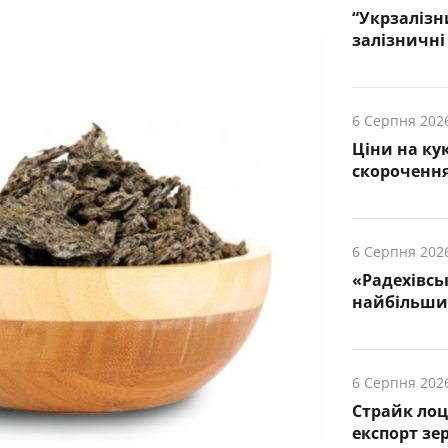
“Укрзалізн
залізничні 
6 Серпня 202
Ціни на ку
скорочення
6 Серпня 202
«Радехівсь
найбільших
6 Серпня 202
Страйк лоц
експорт зе