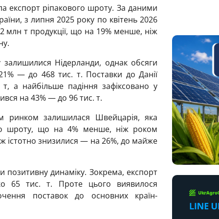
ла експорт ріпакового шроту. За даними
аїни, з липня 2025 року по квітень 2026
2 млн т продукції, що на 19% менше, ніж
ну.
 залишилися Нідерланди, однак обсяги
21% — до 468 тис. т. Поставки до Данії
т, а найбільше падіння зафіксовано у
ився на 43% — до 96 тис. т.
м ринком залишилася Швейцарія, яка
го шроту, що на 4% менше, ніж роком
ож істотно знизилися — на 26%, до майже
 позитивну динаміку. Зокрема, експорт
ко 65 тис. т. Проте цього виявилося
очення поставок до основних країн-