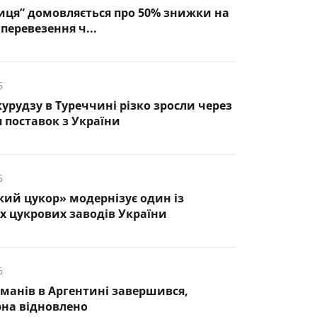
иця” домовляється про 50% знижки на
перевезення ч...
6
курудзу в Туреччині різко зросли через
 поставок з України
6
кий цукор» модернізує один із
 цукрових заводів України
6
манів в Аргентині завершився,
рна відновлено