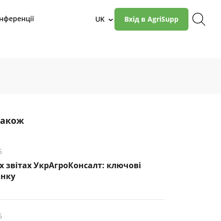
нференції
UK
Вхід в AgriSupp
›
також
6
х звітах УкрАгроКонсалт: ключові
инку
6