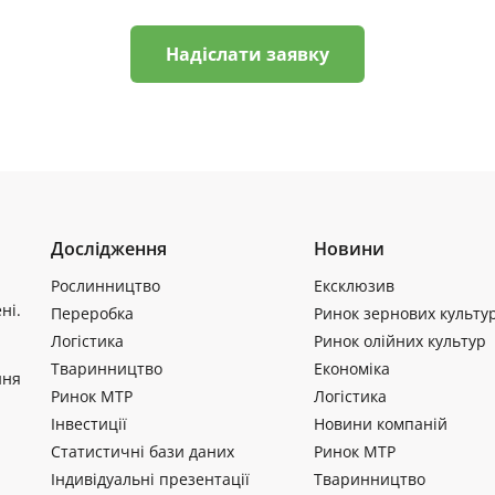
Надіслати заявку
Дослідження
Новини
Рослинництво
Ексклюзив
ні.
Переробка
Ринок зернових культу
Логістика
Ринок олійних культур
Тваринництво
Економіка
ння
Ринок МТР
Логістика
Інвестиції
Новини компаній
Статистичні бази даних
Ринок МТР
Індивідуальні презентації
Тваринництво