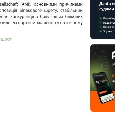
sellschaft (AMI), основними причинами
позиція ріпакового шроту, стабільний
ння конкуренції з боку інших білкових
узило експортні можливості у поточному
й шрот