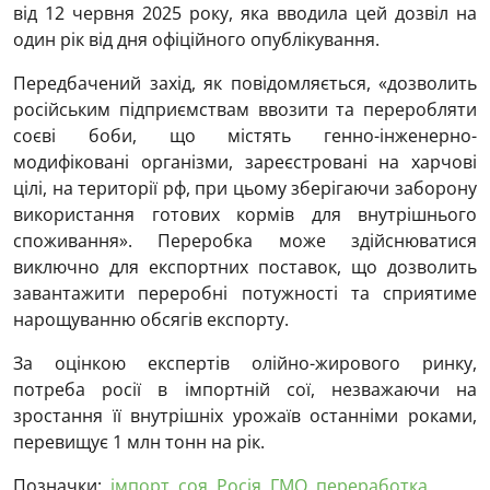
від 12 червня 2025 року, яка вводила цей дозвіл на
один рік від дня офіційного опублікування.
Передбачений захід, як повідомляється, «дозволить
російським підприємствам ввозити та переробляти
соєві боби, що містять генно-інженерно-
модифіковані організми, зареєстровані на харчові
цілі, на території рф, при цьому зберігаючи заборону
використання готових кормів для внутрішнього
споживання». Переробка може здійснюватися
виключно для експортних поставок, що дозволить
завантажити переробні потужності та сприятиме
нарощуванню обсягів експорту.
За оцінкою експертів олійно-жирового ринку,
потреба росії в імпортній сої, незважаючи на
зростання її внутрішніх урожаїв останніми роками,
перевищує 1 млн тонн на рік.
Позначки:
імпорт
,
соя
,
Росія
,
ГМО
,
переработка