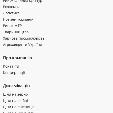
Ринок олійних культур
Економіка
Логістика
Новини компаній
Ринок МТР
Тваринництво
Харчова промисловість
Агрохолдинги України
Про компанію
Контакти
Конференції
Динаміка цін
Ціни на зерно
Ціни на олійні
Ціни на пшеницю