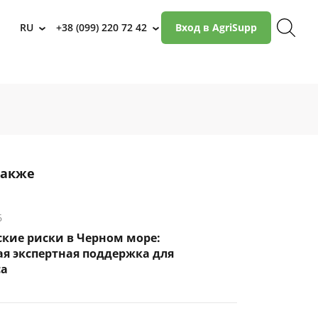
RU
+38 (099) 220 72 42
Вход в AgriSupp
›
›
также
6
кие риски в Черном море:
я экспертная поддержка для
са