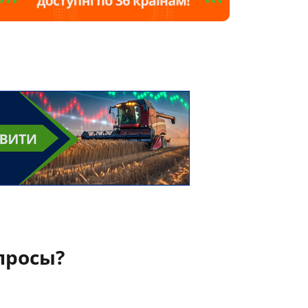
просы?