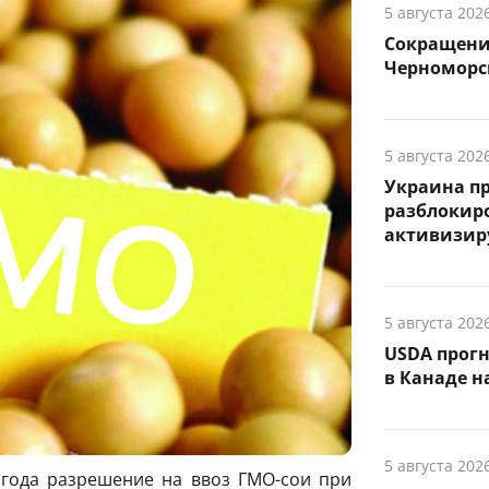
5 августа 202
Сокращение
Черноморск
5 августа 202
Украина п
разблокиро
активизиру
5 августа 202
USDA прог
в Канаде на
5 августа 202
 года разрешение на ввоз ГМО-сои при