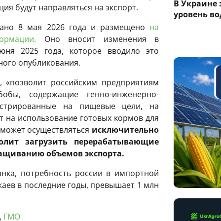
В Украине
ция будут направляться на экспорт.
уровень вод
сано 8 мая 2026 года и размещено
на
ормации.
Оно вносит изменения в
юня 2025 года, которое вводило это
ного опубликования.
, «позволит российским предприятиям
обы, содержащие генно-инженерно-
истрированные на пищевые цели, на
т на использование готовых кормов для
 может осуществляться
исключительно
волит загрузить перерабатывающие
ращиванию объемов экспорта.
нка, потребность россии в импортной
жаев в последние годы, превышает 1 млн
,
ГМО