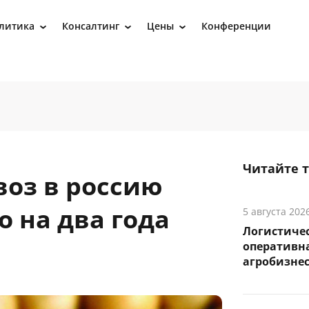
литика
Консалтинг
Цены
Конференции
›
›
›
Читайте 
воз в россию
 на два года
5 августа 202
Логистичес
оперативна
агробизне