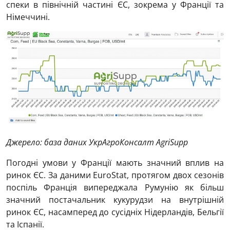
спеки в північній частині ЄС, зокрема у Франції та
Німеччині.
Джерело: база даних УкрАгроКонсалт AgriSupp
Погодні умови у Франції мають значний вплив на
ринок ЄС. За даними EuroStat, протягом двох сезонів
поспіль Франція випереджала Румунію як більш
значний постачальник кукурудзи на внутрішній
ринок ЄС, насамперед до сусідніх Нідерландів, Бельгії
та Іспанії.