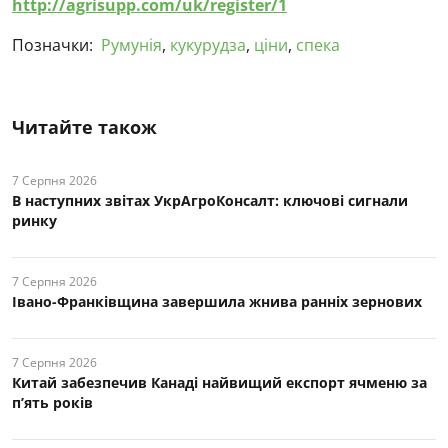
http://agrisupp.com/uk/register/1
Позначки:
Румунія
,
кукурудза
,
ціни
,
спека
Читайте також
7 Серпня 2026
В наступних звітах УкрАгроКонсалт: ключові cигнали
ринку
7 Серпня 2026
Івано-Франківщина завершила жнива ранніх зернових
7 Серпня 2026
Китай забезпечив Канаді найвищий експорт ячменю за
п’ять років