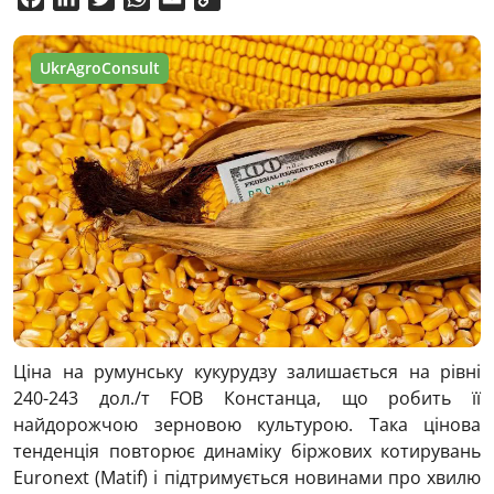
Link
UkrAgroConsult
Ціна на румунську кукурудзу залишається на рівні
240-243 дол./т FOB Констанца, що робить її
найдорожчою зерновою культурою. Така цінова
тенденція повторює динаміку біржових котирувань
Euronext (Matif) і підтримується новинами про хвилю