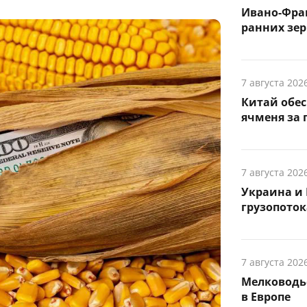
Ивано-Фра
ранних зер
7 августа 202
Китай обе
ячменя за 
7 августа 202
Украина и 
грузопоток
7 августа 202
Мелководье
в Европе