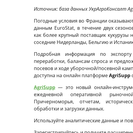
Источник: база данных УкрАгроКонсалт Ag
Погодные условия во Франции оказывают
данным EuroStat, в течение двух сезо
как более крупный поставщик кукурузы н
соседние Нидерланды, Бельгию и Испани
Подробная информация по экспорту
переработки, балансам спроса и предло
посевов и ходе уборочной/посевной камп
доступна на онлайн платформе
AgriSupp
AgriSupp
— это новый онлайн-инструм
ежедневной оперативной рыночн
Причерноморья, отчетам, историче
обработки и загрузки данных.
Используйте аналитические данные и пов
Зарегистрируйтесь и получите расширенн