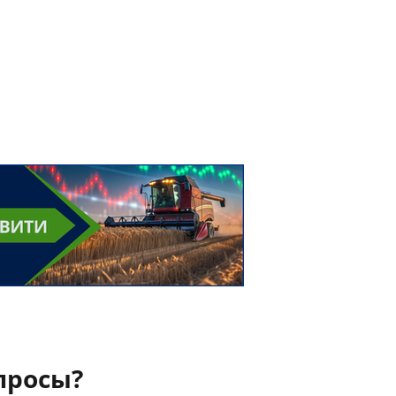
просы?