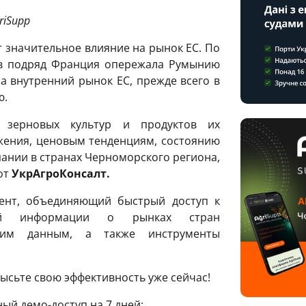
riSupp
 значительное влияние на рынок ЕС. По
нов подряд Франция опережала Румынию
а внутренний рынок ЕС, прежде всего в
ю.
 зерновых культур и продуктов их
жения, ценовым тенденциям, состоянию
ании в странах Черноморского региона,
от
УкрАгроКонсалт.
ент, объединяющий быстрый доступ к
ой информации о рынках стран
ским данным, а также инструменты
ысьте свою эффективность уже сейчас!
ый демо-доступ на 7 дней: