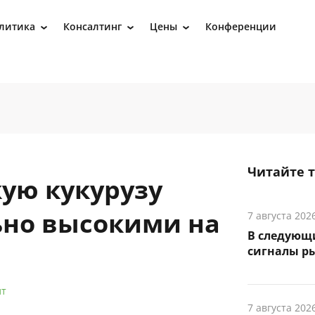
литика
Консалтинг
Цены
Конференции
›
›
›
Читайте 
ую кукурузу
ьно высокими на
7 августа 202
В следующ
сигналы р
лт
7 августа 202