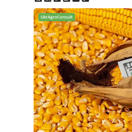
Link
UkrAgroConsult