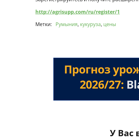
http://agrisupp.com/ru/register/1
Метки:
Румыния
,
кукуруза
,
цены
У Вас