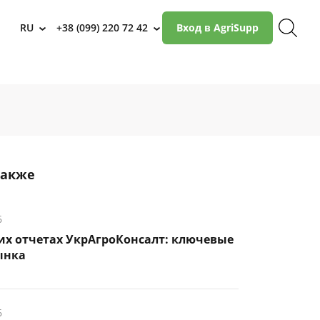
RU
+38 (099) 220 72 42
Вход в AgriSupp
›
›
также
6
их отчетах УкрАгроКонсалт: ключевые
ынка
6